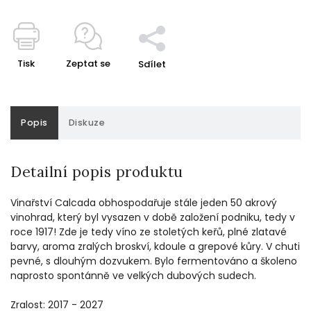
Tisk
Zeptat se
Sdílet
Popis
Diskuze
Detailní popis produktu
Vinařství Calcada obhospodařuje stále jeden 50 akrový
vinohrad, který byl vysazen v době založení podniku, tedy v
roce 1917! Zde je tedy víno ze stoletých keřů, plné zlatavé
barvy, aroma zralých broskví, kdoule a grepové kůry. V chuti
pevné, s dlouhým dozvukem. Bylo fermentováno a školeno
naprosto spontánně ve velkých dubových sudech.
Zralost: 2017 - 2027