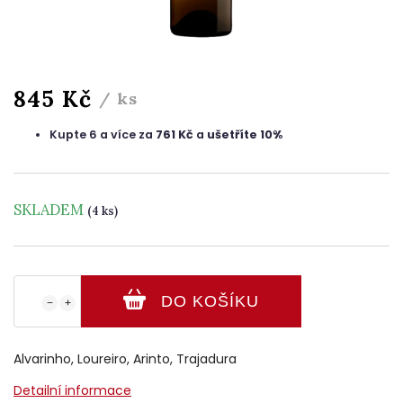
845 Kč
/ ks
Kupte 6 a více za
761 Kč
a
ušetříte 10%
SKLADEM
(4 ks)
DO KOŠÍKU
−
+
Alvarinho, Loureiro, Arinto, Trajadura
Detailní informace