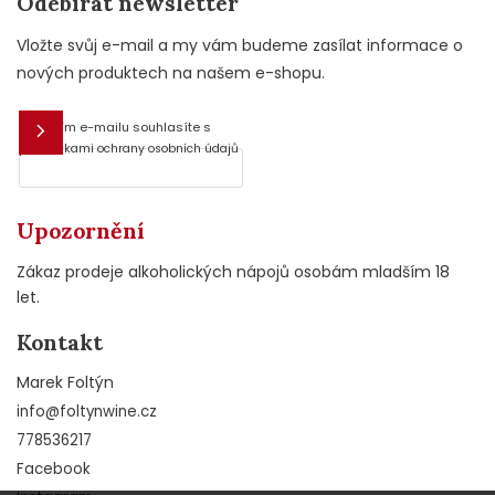
Odebírat newsletter
Vložte svůj e-mail a my vám budeme zasílat informace o
nových produktech na našem e-shopu.
Vložením e-mailu souhlasíte s
E-mail
podmínkami ochrany osobních údajů
Upozornění
Zákaz prodeje alkoholických nápojů osobám mladším 18
let.
Kontakt
Marek Foltýn
info
@
foltynwine.cz
778536217
Facebook