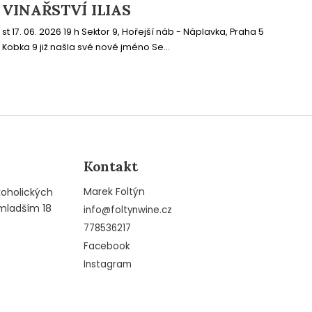
VINAŘSTVÍ ILIAS
st 17. 06. 2026 19 h Sektor 9, Hořejší náb - Náplavka, Praha 5
Kobka 9 již našla své nové jméno Se...
Kontakt
Marek Foltýn
koholických
mladším 18
info
@
foltynwine.cz
778536217
Facebook
Instagram