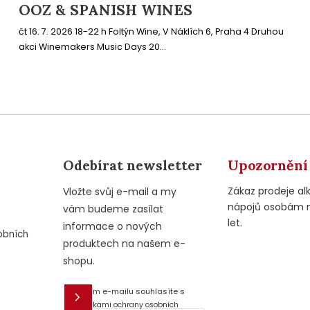
OOZ & SPANISH WINES
čt 16. 7. 2026 18-22 h Foltýn Wine, V Náklích 6, Praha 4 Druhou
akci Winemakers Music Days 20...
Odebírat newsletter
Upozornění
Zákaz prodeje al
Vložte svůj e-mail a my
nápojů osobám 
vám budeme zasílat
let.
informace o nových
obních
produktech na našem e-
shopu.
Vložením e-mailu souhlasíte s
E-mail
podmínkami ochrany osobních