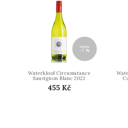
490 Kč
–7 %
Waterkloof Circumstance
Wate
Sauvignon Blanc 2022
Ca
455 Kč