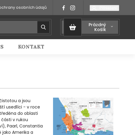
ochrany osobních údajů
Přihlášení
Prázdný
Košík
IS
KONTAKT
čistotou a jsou
í usedlíci - v roce
středěna do oblasti
části v rukou
ví), Paarl, Constantia
ně jako Amerika a