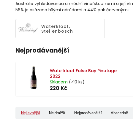
Austrálie vyhledávanou a módní vinařskou zemí a její ví
56% je osázeno bílými odrůdami a 44% pak červenými.
Waterkloof,
Stellenbosch
Nejprodávanější
Waterkloof False Bay Pinotage
2022
Skladem
(>10 ks)
220 Kč
Nejlevnější
Nejdražší
Nejprodávanější
Abecedně