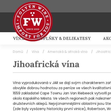
VÍNA
DOPLŇKY & DELIKATESY
AK
Přihlášení
Domů
/
Vína
/
Americká & africká vína
/
Jihoafri
Jihoafrická vína
Vína vyprodukovaná v JAR se dají svým charakterem zařad
obvykle dobrou hodnotou za peníze ve všech kvalitativní
1659 zakladatel Cape Townu Jan Van Riebeeck vytvořil prvn
okolo Kapského Města. Ve všech regionech pak nalezneme
družstevních sklepů. Nejvýznamnějšími oblastmi jsou Stelle
(zde byly vysázeny historicky první vinice), Robertson, W