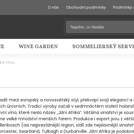
O nás
Obchodní podmínky
Podmínky 
CE
WINE GARDEN
SOMMELIERSKÝ SERV
cká vína
it mezi evropský a novosvětský styl, překvapí svojí elegancí a 
ch úrovních. Tradici výroby začali v sedmnáctém století holandšt
í víno, které neslo název „Jižní Afrika“. Většina vinařství je sou
 velké množství menších farem. Produkce i export jsou z větší 
nbosch (asi nejprestižnější region, sídlí zde nejslavnější vinařst
orcester, Swartland, Tulbagh a Durbanville. Jižní Afrika je podob