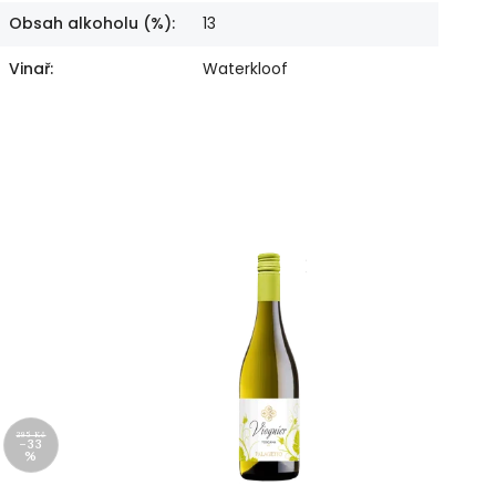
Obsah alkoholu (%)
:
13
Vinař
:
Waterkloof
295 Kč
–33
%