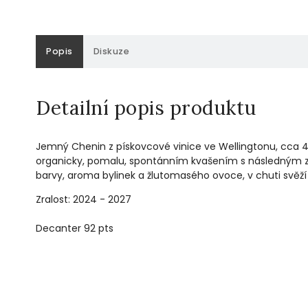
Popis
Diskuze
Detailní popis produktu
Jemný Chenin z pískovcové vinice ve Wellingtonu, cca 40 
organicky, pomalu, spontánním kvašením s následným zrá
barvy, aroma bylinek a žlutomasého ovoce, v chuti svěž
Zralost: 2024 - 2027
Decanter 92 pts