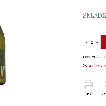
SKLAD
−
+
100% Chenin 
Detailní info
Tisk
Ze