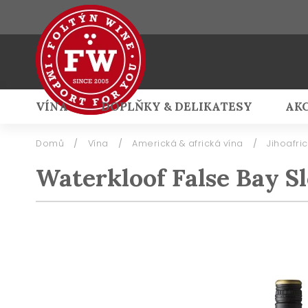
VÍNA
DOPLŇKY & DELIKATESY
AK
Přihlášení
Domů
/
Vína
/
Americká & africká vína
/
Jihoafri
Waterkloof False Bay S