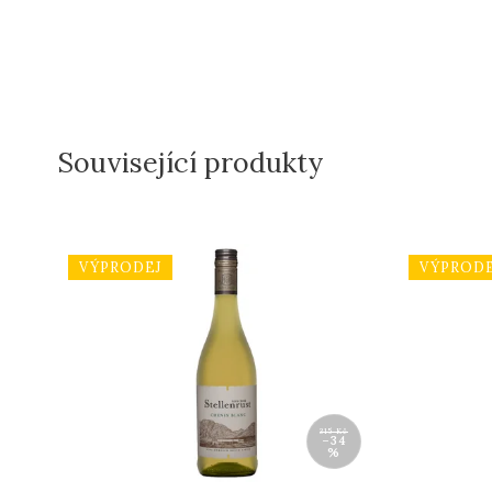
Související produkty
VÝPRODEJ
VÝPRODE
315 Kč
–34
%