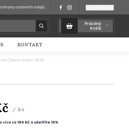
ochrany osobních údajů
Přihlášení
Prázdný
Košík
IS
KONTAKT
Slow Chenin blanc 2023
Kč
/ ks
a více za
194 Kč
a
ušetříte 10%