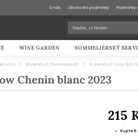
O nás
Obchodní podmínky
Podmínky 
CE
WINE GARDEN
SOMMELIERSKÝ SERV
cká vína
/
Waterkloof, Stellenbosch
/
Waterkloof False Bay 
low Chenin blanc 2023
215 
Kupte 6 