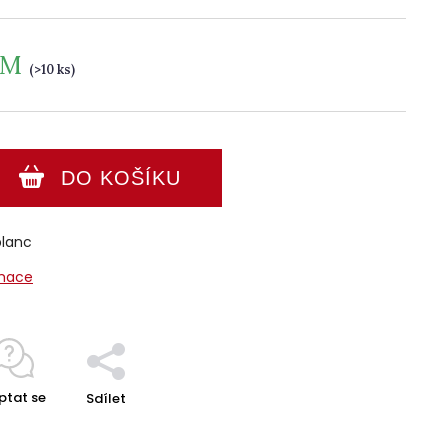
EM
(>10 ks)
DO KOŠÍKU
blanc
rmace
ptat se
Sdílet