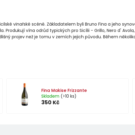
ské vinařské scéně. Základatelem byli Bruno Fina a jeho synové,
la.
Produkují vína odrůd typických pro Sicílii - Grillo, Nero d' Avo
 odlišný projev než je tomu v zemích jejich původu.
Během několika 
Fina Makise Frizzante
Skladem
(>10 ks)
350 Kč