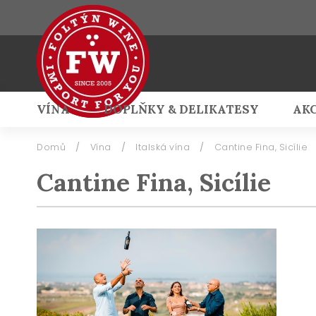
VÍNA
DOPLŇKY & DELIKATESY
AK
Přihlášení
Domů
/
Vína
/
Italská vína
/
Cantine Fina, Sicílie
Cantine Fina, Sicílie