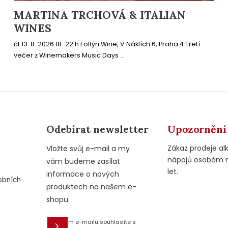
MARTINA TRCHOVÁ & ITALIAN
WINES
čt 13. 8. 2026 18-22 h Foltýn Wine, V Náklích 6, Praha 4 Třetí
večer z Winemakers Music Days ...
Odebírat newsletter
Upozornění
Zákaz prodeje al
Vložte svůj e-mail a my
nápojů osobám 
vám budeme zasílat
let.
informace o nových
obních
produktech na našem e-
shopu.
Vložením e-mailu souhlasíte s