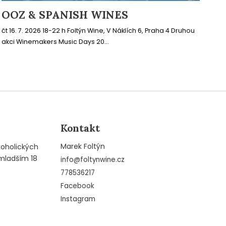
OOZ & SPANISH WINES
čt 16. 7. 2026 18-22 h Foltýn Wine, V Náklích 6, Praha 4 Druhou
akci Winemakers Music Days 20...
Kontakt
Marek Foltýn
koholických
mladším 18
info
@
foltynwine.cz
778536217
Facebook
Instagram