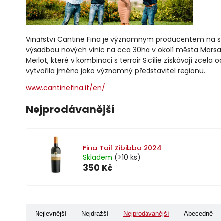
Vinařství Cantine Fina je významným producentem na sicil
výsadbou nových vinic na cca 30ha v okolí města Marsa
Merlot, které v kombinaci s terroir Sicílie získávají zcela
vytvořila jméno jako významný představitel regionu.
www.cantinefina.it/en/
Nejprodávanější
Fina Taif Zibibbo 2024
Skladem
(>10 ks)
350 Kč
Nejlevnější
Nejdražší
Nejprodávanější
Abecedně