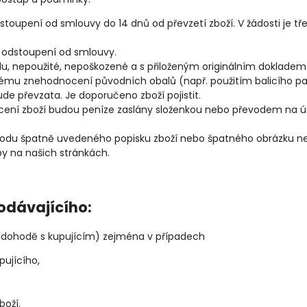
oupení od smlouvy do 14 dnů od převzetí zboží. V žádosti je tř
 o odstoupení od smlouvy.
nepoužité, nepoškozené a s přiloženým originálním dokladem o 
nému znehodnocení původních obalů (např. použitím balicího pa
ude převzata. Je doporučeno zboží pojistit.
cení zboží budou peníze zaslány složenkou nebo převodem na úč
odu špatně uvedeného popisku zboží nebo špatného obrázku není
by na našich stránkách.
odávajícího:
í dohodě s kupujícím) zejména v případech
ujícího,
oží.