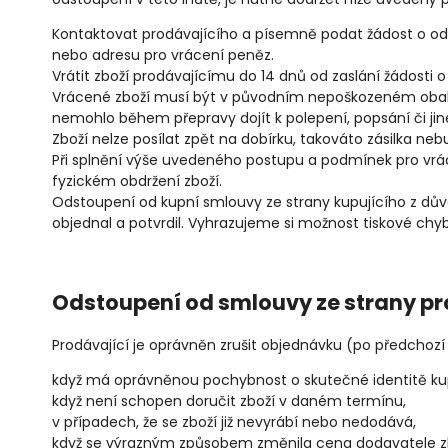
Kontaktovat prodávajícího a písemně podat žádost o odst
nebo adresu pro vrácení peněz.
Vrátit zboží prodávajícímu do 14 dnů od zaslání žádosti
Vrácené zboží musí být v původním nepoškozeném obalu, 
nemohlo během přepravy dojít k polepení, popsání či ji
Zboží nelze posílat zpět na dobírku, takováto zásilka neb
Při splnění výše uvedeného postupu a podmínek pro vrá
fyzickém obdržení zboží.
Odstoupení od kupní smlouvy ze strany kupujícího z dův
objednal a potvrdil. Vyhrazujeme si možnost tiskové chy
Odstoupení od smlouvy ze strany pr
Prodávající je oprávněn zrušit objednávku (po předchoz
když má oprávněnou pochybnost o skutečné identitě kup
když není schopen doručit zboží v daném termínu,
v případech, že se zboží již nevyrábí nebo nedodává,
když se výrazným způsobem změnila cena dodavatele zb