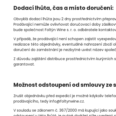
Dodací lhůta, čas a místo doručení:
Obvyklá dodací lhůta jsou 2 dny prostřednictvím přeprav
Prodávající nemůže ovlivňovat doručovací doby zásilkov
bude společnost Foltýn Wine s. r. o. odběratele kontak
V případě, že prodávající není schopen zajistit vyexpedo
realizace této objednávky, eventuálně nahrazení zboží ob
doručení do zaměstnání je nezbytné uvést název společ
Z důvodu zajištění distribuce prostřednictvím kurýrních 
garantovat.
Možnost odstoupení od smlouvy ze s
Zrušit objednávku před expedicí je možné kdykoliv tele
prodávajícího, tedy info@foltynwine.cz.
V souladu se zákonem č. 367/2000 má kupující jako soukr
odstoupení v této lhůtě, je nutné dodržet níže uvedený