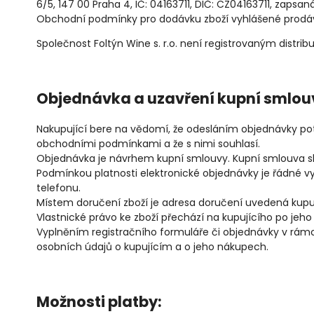
6/5, 147 00 Praha 4, IČ: 04163711, DIČ: CZ04163711, zaps
Obchodní podmínky pro dodávku zboží vyhlášené prodáv
Společnost Foltýn Wine s. r.o. není registrovaným distri
Objednávka a uzavření kupní smlou
Nakupující bere na vědomí, že odesláním objednávky potvrz
obchodními podmínkami a že s nimi souhlasí.
Objednávka je návrhem kupní smlouvy. Kupní smlouva s
Podmínkou platnosti elektronické objednávky je řádné 
telefonu.
Místem doručení zboží je adresa doručení uvedená kup
Vlastnické právo ke zboží přechází na kupujícího po jeho
Vyplněním registračního formuláře či objednávky v rám
osobních údajů o kupujícím a o jeho nákupech.
Možnosti platby: