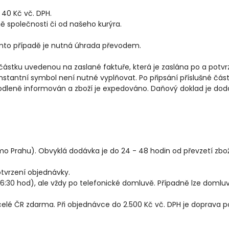
 40 Kč vč. DPH.
ně společnosti či od našeho kurýra.
omto případě je nutná úhrada převodem.
stku uvedenou na zaslané faktuře, která je zaslána po a potvrz
konstantní symbol není nutné vyplňovat. Po připsání příslušné část
rodleně informován a zboží je expedováno. Daňový doklad je dod
 Prahu). Obvyklá dodávka je do 24 - 48 hodin od převzetí zboží u
tvrzení objednávky.
6:30 hod), ale vždy po telefonické domluvě. Případně lze domlu
celé ČR zdarma. Při objednávce do 2.500 Kč vč. DPH je doprava p