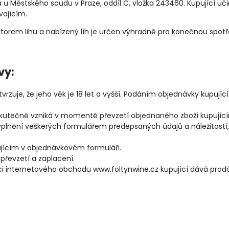
aná u Městského soudu v Praze, oddíl C, vložka 243460. Kupující 
ajícím.
butorem lihu a nabízený líh je určen výhradně pro konečnou spotř
vy:
uje, že jeho věk je 18 let a vyšší.
Podáním objednávky kupující
kutečně vzniká v momentě převzetí objednaného zboží kupujíc
vyplnění veškerých formulářem předepsaných údajů a náležitost
ujícím v objednávkovém formuláři.
 převzetí a zaplacení.
ci internetového obchodu www.foltynwine.cz kupující dává prod