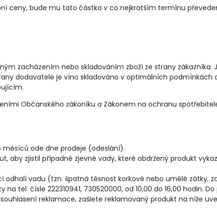
t kupní ceny, bude mu tato částka v co nejkratším termínu převed
ným zacházením nebo skladováním zboží ze strany zákazníka. 
 strany dodavatele je víno skladováno v optimálních podmínkách a 
ujícím.
anoveními Občanského zákoníku a Zákonem na ochranu spotřebitel
6 měsíců ode dne prodeje (odeslání).
ut, aby zjistil případné zjevné vady, které obdržený produkt vyka
ící odhalí vadu (tzn. špatná těsnost korkové nebo umělé zátky, za
y na tel. čísle 222310941, 730520000, od 10,00 do 16,00 hodin. 
souhlasení reklamace, zašlete reklamovaný produkt na níže uv