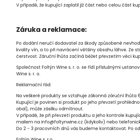
V případě, že kupující zaplatil již část nebo celou čás
Záruka a reklamace:
Po dodání neručí dodavatel za škody způsobené nevhod
kvality vín, a to při navrácení většiny obsahu láhve. Ze
čerstvost. Záruční lhůta začíná běžet převzetím věci kup
Společnost Foltýn Wine s. r. o. se řídí příslušnými ust
Wine s. r. o.
Reklamační řád:
Na veškeré produkty se vztahuje zákonná záruční lhůta 
Kupující je povinen si produkt po jeho převzetí prohlédno
obal), může zásilku odmítnout.
V případě, že při převzetí produktu a jeho kontrole kupuj
mailem na info@foltynwine.cz (kdykoliv) nebo telefonick
Do 2 - 3 pracovních dnů vás budeme kontaktovat. Po od
Foltýn Wine s. r.o.