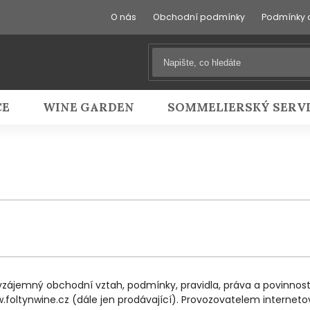
O nás
Obchodní podmínky
Podmínky 
CE
WINE GARDEN
SOMMELIERSKÝ SERV
zájemný obchodní vztah, podmínky, pravidla, práva a povinnost
ltynwine.cz (dále jen prodávající). Provozovatelem internetové