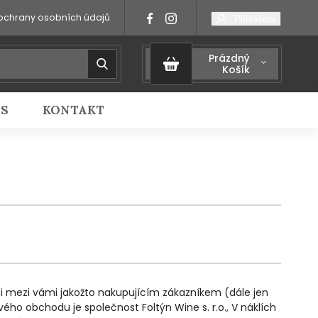
ochrany osobních údajů
Přihlášení
Prázdný
Košík
IS
KONTAKT
i mezi vámi jakožto nakupujícím zákazníkem (dále jen
ho obchodu je společnost Foltýn Wine s. r.o., V náklích