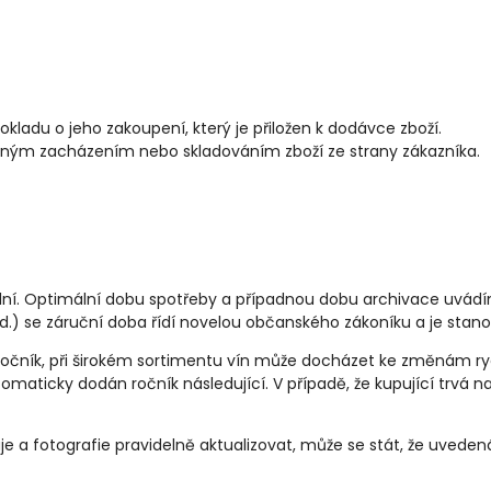
ladu o jeho zakoupení, který je přiložen k dodávce zboží.
ným zacházením nebo skladováním zboží ze strany zákazníka.
iduální. Optimální dobu spotřeby a případnou dobu archivace uvád
pod.) se záruční doba řídí novelou občanského zákoníku a je sta
ročník, při širokém sortimentu vín může docházet ke změnám rych
maticky dodán ročník následující. V případě, že kupující trvá 
daje a fotografie pravidelně aktualizovat, může se stát, že uve