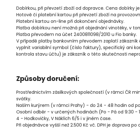
Dobírkou, při převzetí zboží od dopravce. Cena dobírky je
Hotově či platební kartou při převzetí zboží na provozov
Platební kartou on-line při dokončení objednávky.
Platba dobírkou není možná při objednání vinotéky, v t
Platba převodem na účet 2400811098/2010 u Fio banky.
V případě platby bankovním převodem zaplatí zákazník čá
vyplnit variabilní symbol (číslo faktury), specifický ani 
kontrola stavu účtu) je zákazník o této skutečnosti nep
Způsoby doručení:
Prostřednictvím zásilkových společností (v rámci ČR mimo
svátky.
Naším kurýrem (v rámci Prahy) - do 24 - 48 hodin od po
Osobní odběr - v určených hodinách (Po - Pá od 9:30 - 1
4 - Hodkovičky, V Náklích 6/5 i v jiném čase.
Při objednávce vyšší než 2.500 Kč vč. DPH je doprava po 