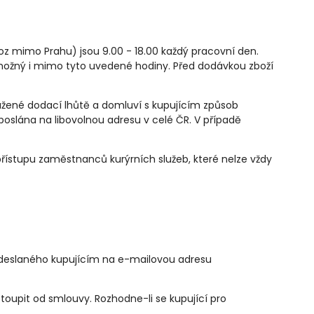
oz mimo Prahu) jsou 9.00 - 18.00 každý pracovní den.
e možný i mimo tyto uvedené hodiny. Před dodávkou zboží
loužené dodací lhůtě a domluví s kupujícím způsob
poslána na libovolnou adresu v celé ČR. V případě
 přístupu zaměstnanců kurýrních služeb, které nelze vždy
 odeslaného kupujícím na e-mailovou adresu
toupit od smlouvy. Rozhodne-li se kupující pro