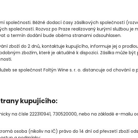
ní společnosti. Běžné dodací časy zásilkových společností (rozv
ých společností. Rozvoz po Praze realizovaný kurýrní službou j
tovat a termín dodání bude oběma stranami odsouhlasen.
vání zboží do 2 dnů, kontaktuje kupujícího, informuje jej o prod
dobným zbožím, které je aktuálně k dispozici. Zásilka může být 
nosti.
služeb se společnost Foltýn Wine s. r. o. distancuje od chování a
trany kupujícího:
fonicky na čísle 222310941, 730520000, nebo na základě e-mailu
omá osoba (nikoliv na IČ) právo do 14 dní od převzetí zboží ods
 postup a podmínky: