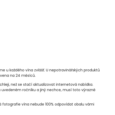
íme u každého vína zvlášť. U nepotravinářských produktů
novena na 24 měsíců.
leji, než se stačí aktualizovat internetová nabídka.
na uvedeném ročníku a jiný nechce, musí toto výrazně
dená fotografie vína nebude 100% odpovídat obalu vámi