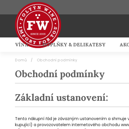
VÍNA
DOPLŇKY & DELIKATESY
AK
Přihlášení
Domů
/
Obchodní podmínky
Obchodní podmínky
Základní ustanovení:
Tento nákupní řád je závazným ustanovením a shrnuje v
kupující) a provozovatelem internetového obchodu www.fo