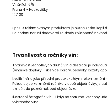
V náklích 6/5
Praha 4 - Hodkovičky
147 00
Spolu s reklamovaným produktem je nutné zaslat kopii dok
Po dodání neručí dodavatel za škody způsobené nevhod
Trvanlivost a ročníky vín:
Trvanlivost jednotlivých druhů vín a destilátů je indiv
(vinařské doplňky - sklenice, karafy, bedýnky, kazety a
Kvalitní víno jako přírodní produkt každým rokem změní 
Pokud dojde ke změně ročníku v době objednávky, je auto
označit do poznámek pod objednávku.
Ilustrační fotografie vín - i když se snažíme, všechny ú
vybraného vína.