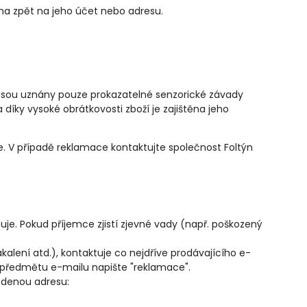
ena zpět na jeho účet nebo adresu.
Jsou uznány pouze prokazatelné senzorické závady
díky vysoké obrátkovosti zboží je zajištěna jeho
e. V případě reklamace kontaktujte společnost Foltýn
zuje. Pokud příjemce zjistí zjevné vady (např. poškozený
kalení atd.), kontaktuje co nejdříve prodávajícího e-
Do předmětu e-mailu napište "reklamace".
edenou adresu: