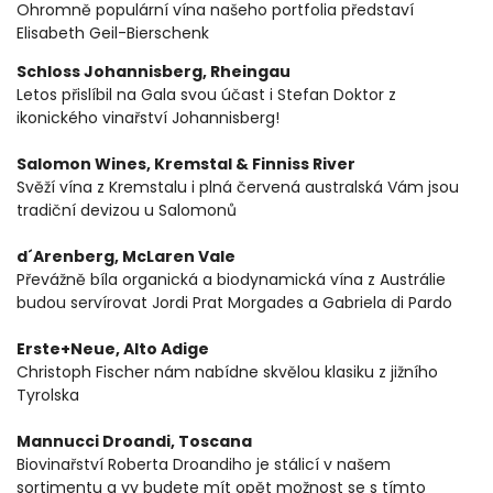
Ohromně populární vína našeho portfolia představí
Elisabeth Geil-Bierschenk
Schloss Johannisberg, Rheingau
Letos přislíbil na Gala svou účast i Stefan Doktor z
ikonického vinařství Johannisberg!
Salomon Wines, Kremstal & Finniss River
Svěží vína z Kremstalu i plná červená australská Vám jsou
tradiční devizou u Salomonů
d´Arenberg, McLaren Vale
Převážně bíla organická a biodynamická vína z Austrálie
budou servírovat Jordi Prat Morgades a Gabriela di Pardo
Erste+Neue, Alto Adige
Christoph Fischer nám nabídne skvělou klasiku z jižního
Tyrolska
Mannucci Droandi, Toscana
Biovinařství Roberta Droandiho je stálicí v našem
sortimentu a vy budete mít opět možnost se s tímto