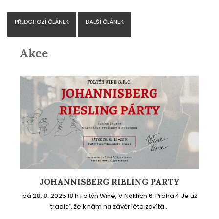
PŘEDCHOZÍ ČLÁNEK
DALŠÍ ČLÁNEK
Akce
JOHANNISBERG RIELING PARTY
pá 28. 8. 2025 18 h Foltýn Wine, V Náklích 6, Praha 4 Je už
tradicí, že k nám na závěr léta zavítá...