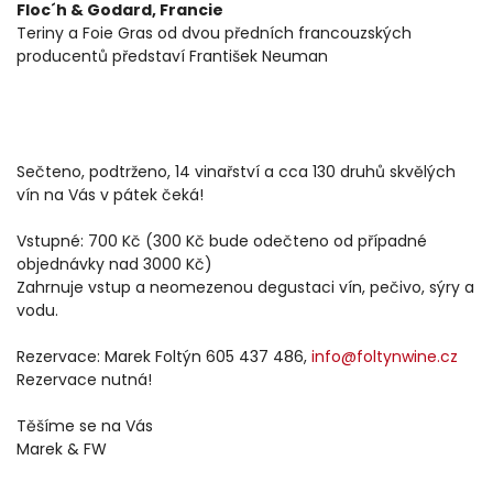
Floc´h & Godard, Francie
Teriny a Foie Gras od dvou předních francouzských
producentů představí František Neuman
Sečteno, podtrženo, 14 vinařství a cca 130 druhů skvělých
vín na Vás v pátek čeká!
Vstupné: 700 Kč (300 Kč bude odečteno od případné
objednávky nad 3000 Kč)
Zahrnuje vstup a neomezenou degustaci vín, pečivo, sýry a
vodu.
Rezervace: Marek Foltýn 605 437 486,
info@foltynwine.cz
Rezervace nutná!
Těšíme se na Vás
Marek & FW