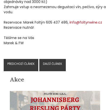
objednávky nad 3000 Kč)
Zahrnuje vstup a neomezenou degustaci vín, pečivo, sýry a
vodu.
Rezervace: Marek Foltýn 605 437 486,
info@foltynwine.cz
Rezervace nutná!
Těšíme se na Vás
Marek & FW
PŘEDCHOZÍ ČLÁNEK
DALŠÍ ČLÁNEK
Akce