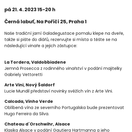
pá 21. 4. 2023 15-20 h
Černá labuť, Na Poříčí 25, Praha 1
Naše tradiční jarní Galadegustace pomalu klepe na dveře,
takže si pište do diářů, rezervujte si místa a těšte se na
následující vinaře a jejich zástupce:
La Tordera, Valdobbiadene
Jemná Prosecca z rodinného vinařství v podání majitelky
Gabriely Vettoretti
Arte Vini, Nový Šaldorf
Lucie Mundil představí novinky svěžích vín z Arte Vini.
Calcada, Vinho Verde
Oblíbená vína ze severního Portugalska bude prezentovat
Hugo Ferreira da Silva.
Chateau d´Orschwihr, Alsace
Klasika Alsace v podání Gautiera Hartmanna a jeho