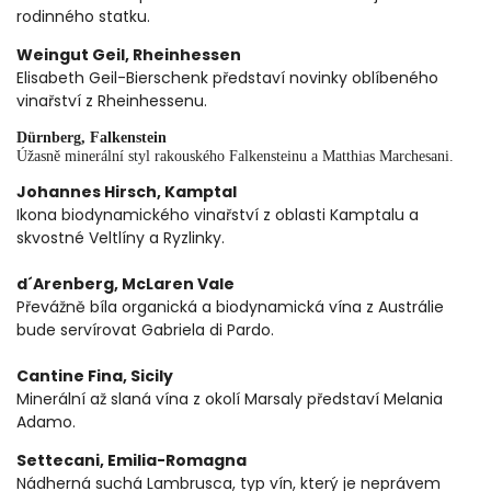
rodinného statku.
Weingut Geil, Rheinhessen
Elisabeth Geil-Bierschenk představí novinky oblíbeného
vinařství z Rheinhessenu.
Dürnberg, Falkenstein
Úžasně minerální styl rakouského Falkensteinu a Matthias Marchesani.
Johannes Hirsch, Kamptal
Ikona biodynamického vinařství z oblasti Kamptalu a
skvostné Veltlíny a Ryzlinky.
d´Arenberg, McLaren Vale
Převážně bíla organická a biodynamická vína z Austrálie
bude servírovat Gabriela di Pardo.
Cantine Fina, Sicily
Minerální až slaná vína z okolí Marsaly představí Melania
Adamo.
Settecani, Emilia-Romagna
Nádherná suchá Lambrusca, typ vín, který je neprávem