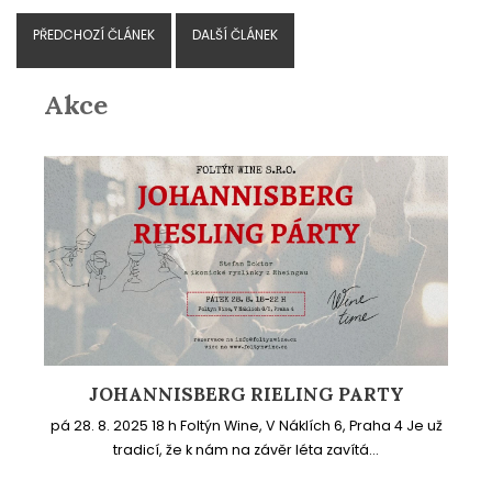
PŘEDCHOZÍ ČLÁNEK
DALŠÍ ČLÁNEK
Akce
JOHANNISBERG RIELING PARTY
pá 28. 8. 2025 18 h Foltýn Wine, V Náklích 6, Praha 4 Je už
tradicí, že k nám na závěr léta zavítá...