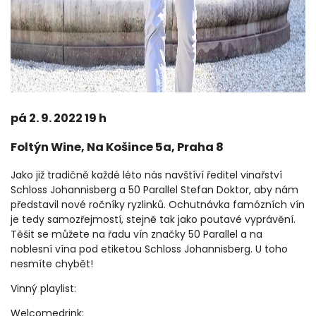
pá 2. 9. 2022 19 h
Foltýn Wine, Na Košince 5a, Praha 8
Jako již tradičně každé léto nás navštíví ředitel vinařství
Schloss Johannisberg a 50 Parallel Stefan Doktor, aby nám
představil nové ročníky ryzlinků. Ochutnávka famózních vín
je tedy samozřejmostí, stejně tak jako poutavé vyprávění.
Těšit se můžete na řadu vín značky 50 Parallel a na
noblesní vína pod etiketou Schloss Johannisberg. U toho
nesmíte chybět!
Vinný playlist:
Welcomedrink: