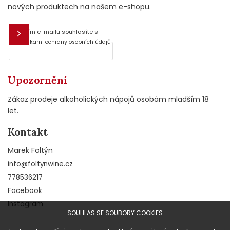
nových produktech na našem e-shopu.
Vložením e-mailu souhlasíte s
E-mail
podmínkami ochrany osobních údajů
Upozornění
Zákaz prodeje alkoholických nápojů osobám mladším 18
let.
Kontakt
Marek Foltýn
info
@
foltynwine.cz
778536217
Facebook
Instagram
SOUHLAS SE SOUBORY COOKIES