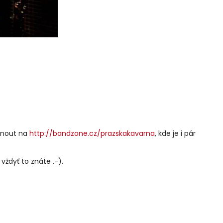
uknout na
http://bandzone.cz/prazskakavarna
, kde je i pár
vždyť to znáte .-).