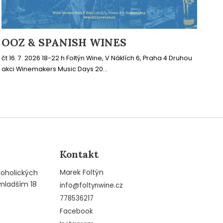
OOZ & SPANISH WINES
čt 16. 7. 2026 18-22 h Foltýn Wine, V Náklích 6, Praha 4 Druhou
akci Winemakers Music Days 20...
Kontakt
Marek Foltýn
koholických
mladším 18
info
@
foltynwine.cz
778536217
Facebook