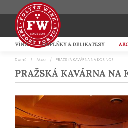
VÍNA
DOPLŇKY & DELIKATESY
AK
Přihlášení
Domů
/
Akce
/
PRAŽSKÁ KAVÁRNA NA KOŠINCE
PRAŽSKÁ KAVÁRNA NA 