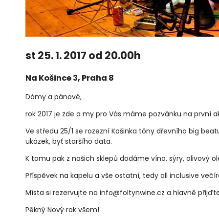
st 25. 1. 2017 od 20.00h
Na Košince 3, Praha 8
Dámy a pánové,
rok 2017 je zde a my pro Vás máme pozvánku na první ak
Ve středu 25/1 se rozezní Košinka tóny dřevního big beat
ukázek, byť staršího data.
K tomu pak z našich sklepů dodáme víno, sýry, olivový ole
Příspěvek na kapelu a vše ostatní, tedy all inclusive večír
Místa si rezervujte na info@foltynwine.cz a hlavně přijďte
Pěkný Nový rok všem!