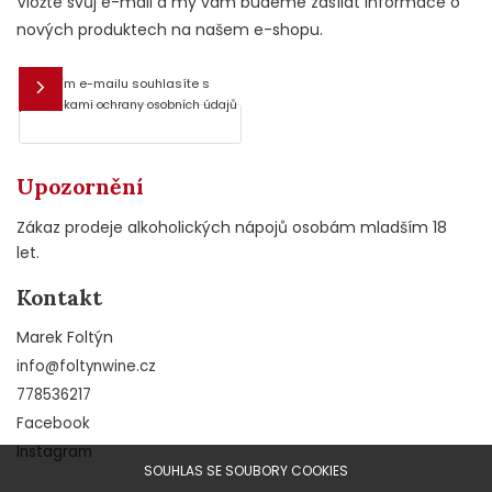
Vložte svůj e-mail a my vám budeme zasílat informace o
nových produktech na našem e-shopu.
Vložením e-mailu souhlasíte s
E-mail
podmínkami ochrany osobních údajů
Upozornění
Zákaz prodeje alkoholických nápojů osobám mladším 18
let.
Kontakt
Marek Foltýn
info
@
foltynwine.cz
778536217
Facebook
Instagram
SOUHLAS SE SOUBORY COOKIES