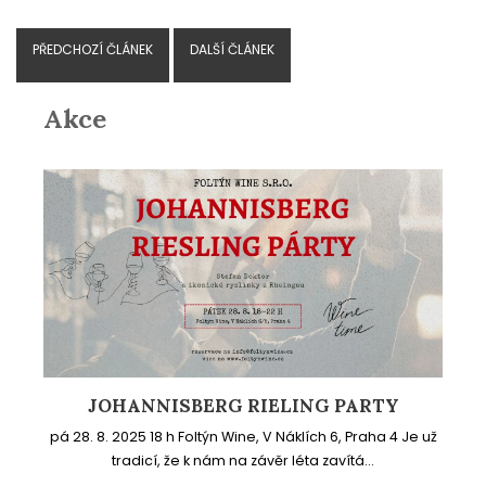
PŘEDCHOZÍ ČLÁNEK
DALŠÍ ČLÁNEK
Akce
JOHANNISBERG RIELING PARTY
pá 28. 8. 2025 18 h Foltýn Wine, V Náklích 6, Praha 4 Je už
tradicí, že k nám na závěr léta zavítá...