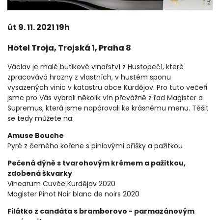
út 9. 11. 2021 19h
Hotel Troja, Trojská 1, Praha 8
Václav je malé butikové vinařství z Hustopečí, které
zpracovává hrozny z vlastních, v hustém sponu
vysazených vinic v katastru obce Kurdějov. Pro tuto večeři
jsme pro Vás vybrali několik vín převážně z řad Magister a
Supremus, která jsme napárovali ke krásnému menu. Těšit
se tedy můžete na:
Amuse Bouche
Pyré z černého kořene s piniovými oříšky a pažitkou
Pečená dýně s tvarohovým krémem a pažitkou,
zdobená škvarky
Vinearum Cuvée Kurdějov 2020
Magister Pinot Noir blanc de noirs 2020
Filátko z candáta s bramborovo - parmazánovým