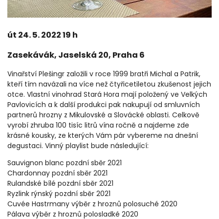
út 24. 5. 2022 19 h
Zasekávák, Jaselská 20, Praha 6
Vinařství Plešingr založili v roce 1999 bratři Michal a Patrik,
kteří tím n
avázali na více než čtyřicetiletou zkušenost jejich
otce. Vlastní vinohrad Stará Hora mají položený ve Velkých
Pavlovicích a k další produkci pak nakupují od smluvních
partnerů hrozny z Mikulovské a Slovácké oblasti. Celkově
vyrobí zhruba 100 tisíc litrů vína ročně a najdeme zde
krásné kousky, ze kterých Vám pár vybereme na dnešní
degustaci. Vinný playlist bude následující:
Sauvignon blanc pozdní sběr 2021
Chardonnay pozdní sběr 2021
Rulandské bílé pozdní sběr 2021
Ryzlink rýnský pozdní sběr 2021
Cuvée Hastrmany výběr z hroznů polosuché 2020
Pálava výběr z hroznů polosladké 2020