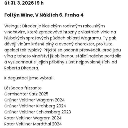
út 31. 3. 2026 19 h
Foltýn Wine, V Náklích 6, Praha 4
Weingut Direder je klasickým rodinným rakouským
vinařstvím, které zpracovává hrozny z vlastních vinic na
hlubokých sprašových půdách oblasti Wagramu. Ty pak
dávájí vínům krásně plný a ovocný charakter, pro tuto
apelaci tak typický. Přijďtě se osobně přesvědčit, proč jsou
vína z tohoto vinařství již oblíbenou stálicí našeho portfolia
a vyslechnout si jejich příběhy z úst nejpovolanějších, od
Roberta Diredera.
K degustaci jsme vybrali:
LösSecco frizzante
Gemischter Satz 2025
Grüner Veltliner Wagram 2024
Grüner Veltliner Kirchberg 2024
Grüner Veltliner Schlossberg 2023
Roter Veltliner Wagram 2024
Roter Veltliner Mordthal 2024