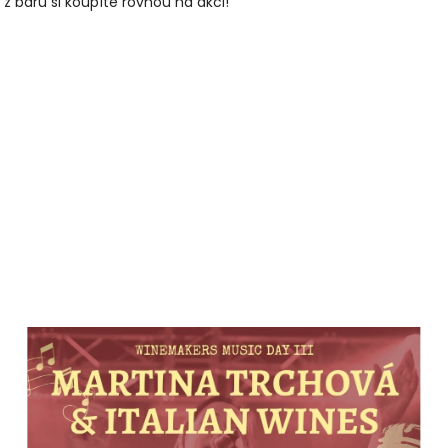
o z baru si koupíte rovnou na akci!