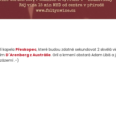
lí kapela
Přeskopec
, které budou zdatně sekundovat 2 skvělá vin
vím
D´Arenberg z Austrálie
. Gril a krmení obstará Adam Libiš a
 zázemí .-)