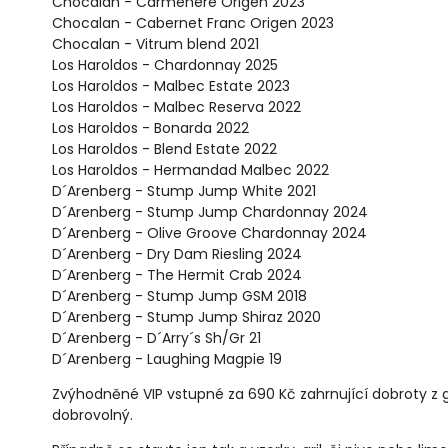
Chocalan - Carmenere Origen 2023
Chocalan - Cabernet Franc Origen 2023
Chocalan - Vitrum blend 2021
Los Haroldos - Chardonnay 2025
Los Haroldos - Malbec Estate 2023
Los Haroldos - Malbec Reserva 2022
Los Haroldos - Bonarda 2022
Los Haroldos - Blend Estate 2022
Los Haroldos - Hermandad Malbec 2022
D´Arenberg - Stump Jump White 2021
D´Arenberg - Stump Jump Chardonnay 2024
D´Arenberg - Olive Groove Chardonnay 2024
D´Arenberg - Dry Dam Riesling 2024
D´Arenberg - The Hermit Crab 2024
D´Arenberg - Stump Jump GSM 2018
D´Arenberg - Stump Jump Shiraz 2020
D´Arenberg - D´Arry´s Sh/Gr 21
D´Arenberg - Laughing Magpie 19
Zvýhodněné VIP vstupné za 690 Kč zahrnující dobroty z g
dobrovolný.