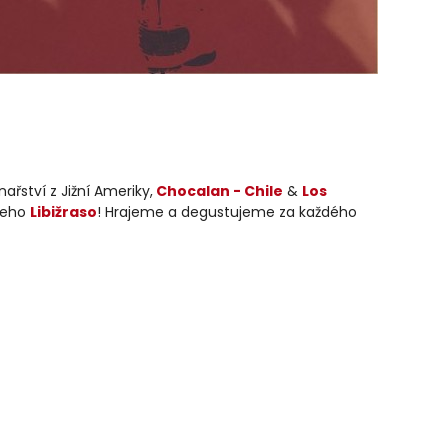
ařství z Jižní Ameriky,
Chocalan - Chile
&
Los
 jeho
Libižraso
! Hrajeme a degustujeme za každého