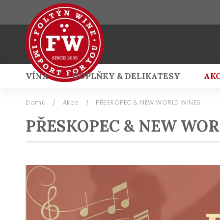
VÍNA
DOPLŇKY & DELIKATESY
AK
Přihlášení
Domů
/
Akce
/
PŘESKOPEC & NEW WORLD WINES
PŘESKOPEC & NEW WOR