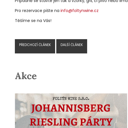
Případně se stavte jen tak a vzorky, gril, či pivo nebo lim
Pro rezervace pište na
info@foltynwine.cz
Těšíme se na Vás!
PŘEDCHOZÍ ČLÁNEK
DALŠÍ ČLÁNEK
Akce