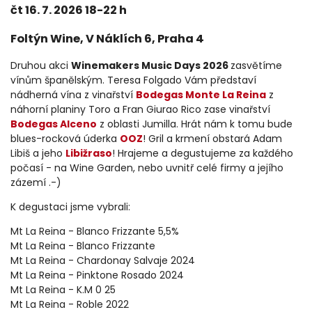
čt 16. 7. 2026 18-22 h
Foltýn Wine, V Náklích 6, Praha 4
Druhou akci
Winemakers Music Days 2026
zasvětíme
vínům španělským. Teresa Folgado Vám představí
nádherná vína z vinařství
Bodegas Monte La Reina
z
náhorní planiny Toro a Fran Giurao Rico zase vinařství
Bodegas Alceno
z oblasti Jumilla. Hrát nám k tomu bude
blues-rocková úderka
OOZ
! Gril a krmení obstará Adam
Libiš a jeho
Libižraso
! Hrajeme a degustujeme za každého
počasí - na Wine Garden, nebo uvnitř celé firmy a jejího
zázemí .-)
K degustaci jsme vybrali:
Mt La Reina - Blanco Frizzante 5,5%
Mt La Reina - Blanco Frizzante
Mt La Reina - Chardonay Salvaje 2024
Mt La Reina - Pinktone Rosado 2024
Mt La Reina - K.M 0 25
Mt La Reina - Roble 2022