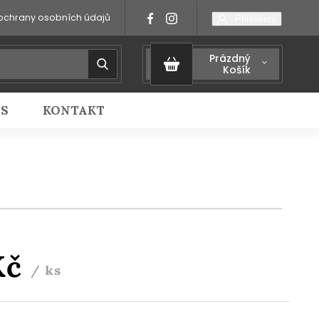
ochrany osobních údajů
Přihlášení
Prázdný
Košík
IS
KONTAKT
Kč
/ ks