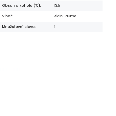
Obsah alkoholu (%)
:
13.5
Vinař
:
Alain Jaume
Množstevní sleva
:
1