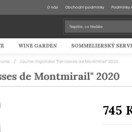
O nás
Obchodní podmínky
Podmínky 
CE
WINE GARDEN
SOMMELIERSKÝ SERV
Rhona
/
Jaume Gigondas "Terrasses de Montmirail" 2020
ses de Montmirail" 2020
745 