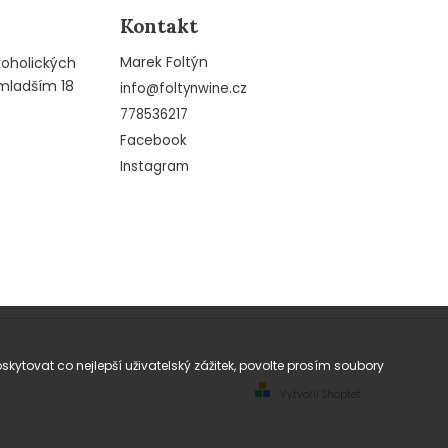
Kontakt
Marek Foltýn
koholických
mladším 18
info
@
foltynwine.cz
778536217
Facebook
Instagram
tovat co nejlepší uživatelský zážitek, povolte prosím soubory
Vytvořil Shoptet