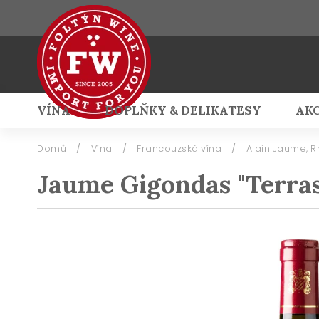
VÍNA
DOPLŇKY & DELIKATESY
AK
Přihlášení
Domů
/
Vína
/
Francouzská vína
/
Alain Jaume, 
Jaume Gigondas "Terras