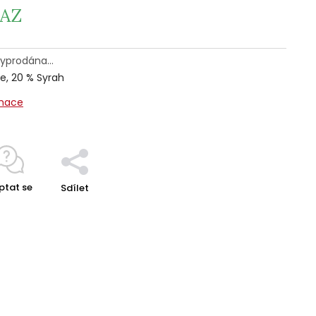
AZ
 vyprodána…
e, 20 % Syrah
rmace
ptat se
Sdílet