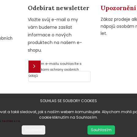
Odebírat newsletter
Upozornění
Zákaz prodeje al
Vložte svůj e-mail a my
nápojů osobám 
vám budeme zasílat
let.
informace o nových
obních
produktech na našem e-
shopu.
Vložením e-mailu souhlasíte s
E-mail
podmínkami ochrany osobních
údajů
SOUHLAS SE SOUBORY COOKIES
at a také sledovat, jak s naším webem komunikujete. Abychom mohli posky
.
cookie kliknutím na Souhlasím.
&
techka s.r.o.
Souhlasím
Nastavení