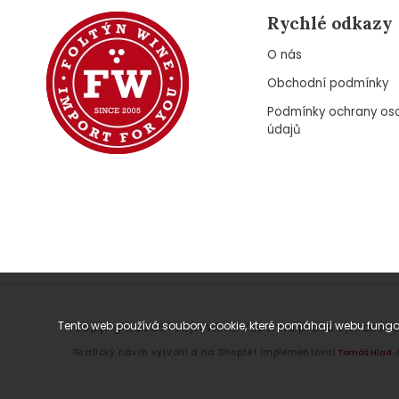
Rychlé odkazy
O nás
Obchodní podmínky
Podmínky ochrany os
údajů
Tento web používá soubory cookie, které pomáhají webu fungov
Copyright 2026
Foltýn Wine
. Všechna práva vyhrazena
Grafický návrh vytvořil a na Shoptet implementoval
Tomáš Hlad