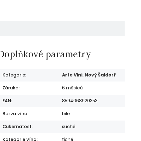
Doplňkové parametry
Kategorie
:
Arte Vini, Nový Šaldorf
Záruka
:
6 měsíců
EAN
:
8594068920353
Barva vína
:
bílé
Cukernatost
:
suché
Kategorie vína
:
tiché