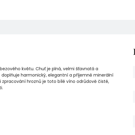
ezového květu. Chuť je plná, velmi šťavnatá a
uru doplňuje harmonický, elegantní a příjemně minerální
 zpracování hroznů je toto bílé víno odrůdově čisté,
i.