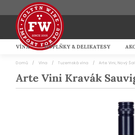
VÍNA
DOPLŇKY & DELIKATESY
AK
Přihlášení
Domů
/
Vína
/
Tuzemská vína
/
Arte Vini, Nový Ša
Arte Vini Kravák Sauvi