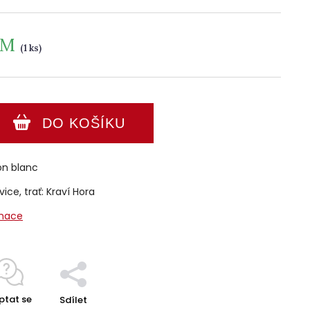
EM
(1 ks)
DO KOŠÍKU
on blanc
ice, trať: Kraví Hora
rmace
ptat se
Sdílet