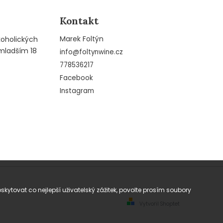
Kontakt
Marek Foltýn
koholických
mladším 18
info
@
foltynwine.cz
778536217
Facebook
Instagram
tovat co nejlepší uživatelský zážitek, povolte prosím soubory
Vytvořil Shoptet