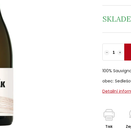
SKLAD
−
+
100% Sauvign
obec: Sedlešov
Detailní info
Tisk
Ze