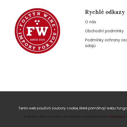
Rychlé odkazy
O nás
Obchodní podmínky
Podmínky ochrany os
údajů
Tento web používá soubory cookie, které pomáhají webu fungov
Copyright 2026
Foltýn Wine
. Všechna práva vyhrazena
Grafický návrh vytvořil a na Shoptet implementoval
Tomáš Hlad