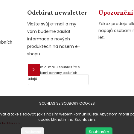
Odebírat newsletter
Upozornění
Zákaz prodeje al
Vložte svůj e-mail a my
nápojů osobám 
vám budeme zasílat
let.
informace o nových
obních
produktech na našem e-
shopu.
Vložením e-mailu souhlasíte s
E-mail
podmínkami ochrany osobních
údajů
SOUHLAS SE SOUBORY COOKIES
at a také sledovat, jak s naším webem komunikujete. Abychom mohli posky
.
cookie kliknutím na Souhlasím.
&
techka s.r.o.
Souhlasím
Nastavení