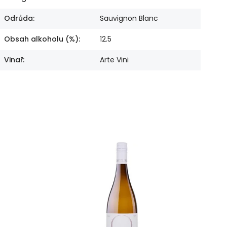
Odrůda
:
Sauvignon Blanc
Obsah alkoholu (%)
:
12.5
Vinař
:
Arte Vini