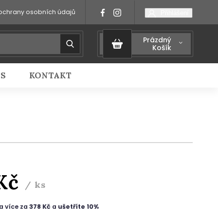
ochrany osobních údajů
Přihlášení
Prázdný
Košík
IS
KONTAKT
 Kč
/ ks
a více za
378 Kč
a
ušetříte 10%