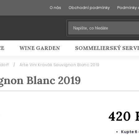
O nás
Obchodní podmínky
Podmínky 
CE
WINE GARDEN
SOMMELIERSKÝ SERV
ldorf
/
Arte Vini Kravák Sauvignon Blanc 2019
gnon Blanc 2019
420
Kupte 6 