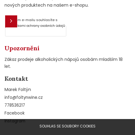
nových produktech na našem e-shopu.
Vložením e-mailu souhlasíte s
E-mail
podmínkami ochrany osobních údajů
Upozornění
Zákaz prodeje alkoholických nápojů osobám mladším 18
let.
Kontakt
Marek Foltýn
info
@
foltynwine.cz
778536217
Facebook
Instagram
SOUHLAS SE SOUBORY COOKIES