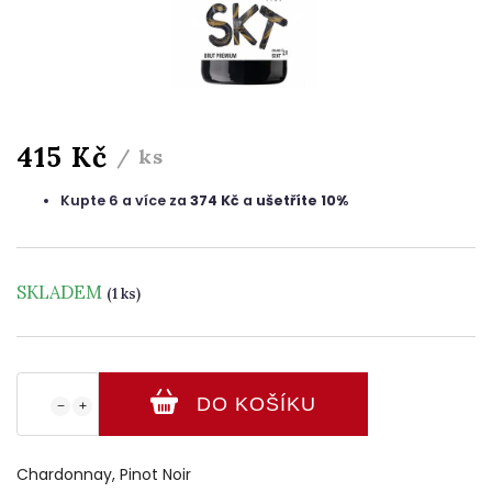
415 Kč
/ ks
Kupte 6 a více za
374 Kč
a
ušetříte 10%
SKLADEM
(1 ks)
DO KOŠÍKU
−
+
Chardonnay, Pinot Noir