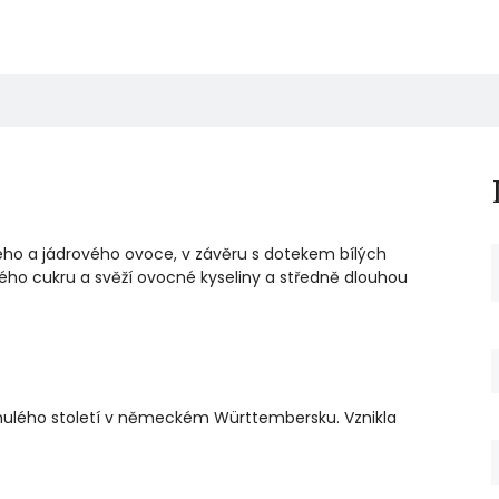
ého a jádrového ovoce, v závěru s dotekem bílých
ho cukru a svěží ovocné kyseliny a středně dlouhou
inulého století v německém Württembersku. Vznikla