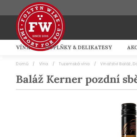
VÍNA
DOPLŇKY & DELIKATESY
AK
Přihlášení
Domů
/
Vína
/
Tuzemská vína
/
Vinařství Baláž, 
Baláž Kerner pozdní sb