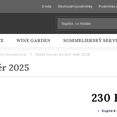
O nás
Obchodní podmínky
Podmínky 
CE
WINE GARDEN
SOMMELIERSKÝ SERV
Dolní Dunajovice
/
Baláž Kerner pozdní sběr 2025
ěr 2025
230
Kupte 6 