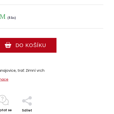
EM
(8 ks)
DO KOŠÍKU
najovice, trať: Zimní vrch
rmace
ptat se
Sdílet