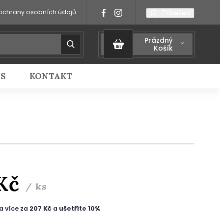
ochrany osobních údajů
Přihlášení
Prázdný
Košík
IS
KONTAKT
 Kč
/ ks
a více za
207 Kč
a
ušetříte 10%