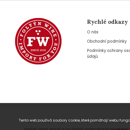
Rychlé odkazy
O nás
Obchodní podmínky
Podmínky ochrany os
údajů
Tento web používá soubory cookie, které pomáhají webu fungov
Copyright 2026
Foltýn Wine
. Všechna práva vyhrazena
Grafický návrh vytvořil a na Shoptet implementoval
Tomáš Hlad