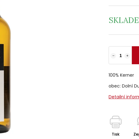
SKLAD
−
+
100% Kerner
obec: Dolní Du
Detailní info
Tisk
Ze