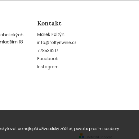
Kontakt
Marek Foltýn
koholických
mladším 18
info
@
foltynwine.cz
778536217
Facebook
Instagram
tovat co nejlepší uživatelský zážitek, povolte prosím soubory
Vytvořil Shoptet