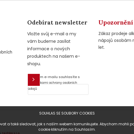
Odebírat newsletter
Upozornění
Zákaz prodeje al
Vložte svůj e-mail a my
nápojů osobám 
vám budeme zasílat
let.
informace o nových
obních
produktech na našem e-
shopu.
Vložením e-mailu souhlasíte s
E-mail
podmínkami ochrany osobních
údajů
SOUHLAS SE SOUBORY COOKIES
at a také sledovat, jak s naším webem komunikujete. Abychom mohli posky
.
cookie kliknutím na Souhlasím.
&
techka s.r.o.