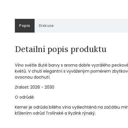
Popis
Diskuze
Detailní popis produktu
Víno světle žluté barvy s aroma dobře vyzrálého peckov
květů. V chuti elegantní s vyváženým poměrem zbytkové
ovocnou dochutí.
Zralost: 2026 - 2030
O odrůdě:
Kerner je odrůda bílého vína vyšlechtěná na začátku m
křížením odrůd Trolínské a Ryzlink rýnský.