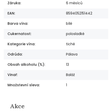
Záruka
:
6 měsíců
EAN
:
8594052151442
Barva vína
:
bílé
Cukernatost
:
polosladké
Kategorie vína
:
tiché
Odrůda
:
Pálava
Obsah alkoholu (%)
:
13
Vinař
:
Baláž
Množstevní sleva
:
1
Akce