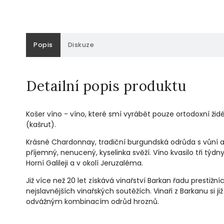
Popis
Diskuze
Detailní popis produktu
Košer víno - víno, které smí vyrábět pouze ortodoxní žid
(kašrut).
Krásné Chardonnay, tradiční burgundská odrůda s vůní a 
příjemný, nenucený, kyselinka svěží. Víno kvasilo tři týdny
Horní Galileji a v okolí Jeruzaléma.
Již více než 20 let získává vinařství Barkan řadu prestižn
nejslavnějších vinařských soutěžích. Vinaři z Barkanu si ji
odvážným kombinacím odrůd hroznů.