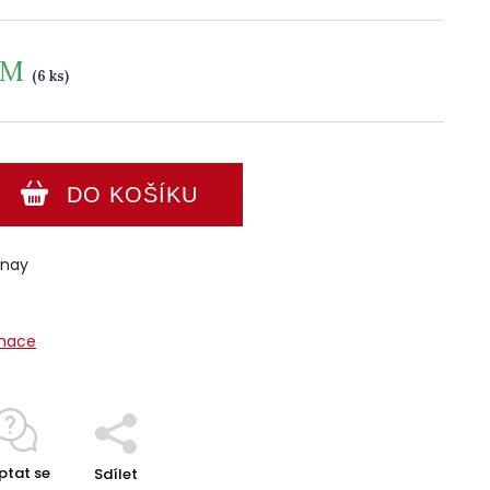
EM
(6 ks)
DO KOŠÍKU
nnay
rmace
ptat se
Sdílet