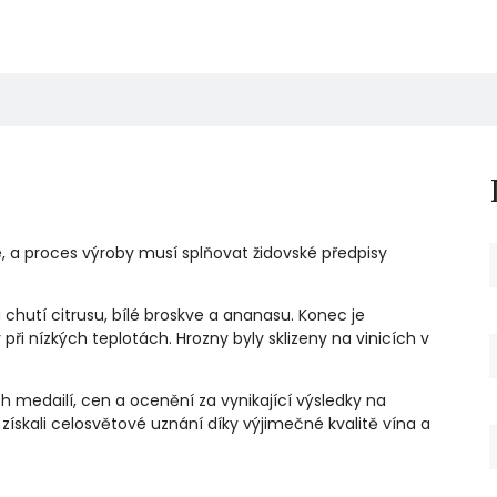
é, a proces výroby musí splňovat židovské předpisy
chutí citrusu, bílé broskve a ananasu. Konec je
 při nízkých teplotách. Hrozny byly sklizeny na vinicích v
ích medailí, cen a ocenění za vynikající výsledky na
ž získali celosvětové uznání díky výjimečné kvalitě vína a