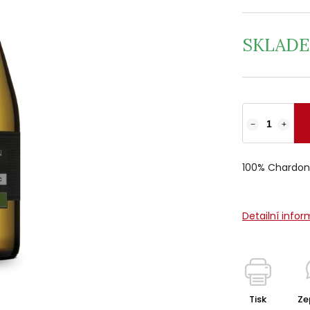
SKLAD
−
+
100% Chardo
Detailní info
Tisk
Ze