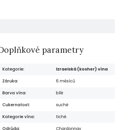
Doplňkové parametry
Kategorie
:
Izraelská (kosher) vína
Záruka
:
6 měsíců
Barva vína
:
bílé
Cukernatost
:
suché
Kategorie vína
:
tiché
Odrůda
:
Chardonnay