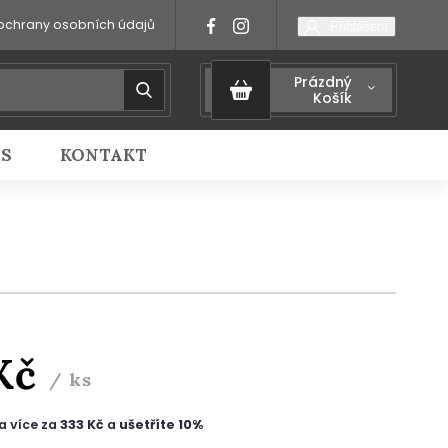
ochrany osobních údajů
Přihlášení
Prázdný
Košík
IS
KONTAKT
Kč
/ ks
a více za
333 Kč
a
ušetříte 10%