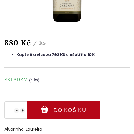
880 Kč
/ ks
Kupte 6 a více za
792 Kč
a
ušetříte 10%
SKLADEM
(4 ks)
DO KOŠÍKU
−
+
Alvarinho, Loureiro