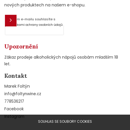
nových produktech na našem e-shopu.
Vložením e-mailu souhlasíte s
E-mail
podmínkami ochrany osobních údajů
Upozornění
Zákaz prodeje alkoholických nápojů osobám mladším 18
let.
Kontakt
Marek Foltýn
info
@
foltynwine.cz
778536217
Facebook
Instagram
SOUHLAS SE SOUBORY COOKIES