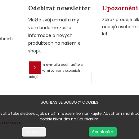
Odebírat newsletter
Upozornění
Zákaz prodeje al
Vložte svůj e-mail a my
nápojů osobám 
vám budeme zasílat
let.
informace o nových
obních
produktech na našem e-
shopu.
Vložením e-mailu souhlasíte s
E-mail
podmínkami ochrany osobních
údajů
SOUHLAS SE SOUBORY COOKIES
at a také sledovat, jak s naším webem komunikujete. Abychom mohli posky
.
cookie kliknutím na Souhlasím.
&
techka s.r.o.
Souhlasím
Nastavení