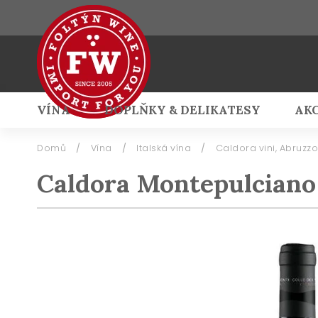
VÍNA
DOPLŇKY & DELIKATESY
AK
Přihlášení
Domů
/
Vína
/
Italská vína
/
Caldora vini, Abruzzo
Caldora Montepulciano 