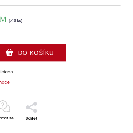
EM
(>10 ks)
DO KOŠÍKU
lciano
rmace
ptat se
Sdílet