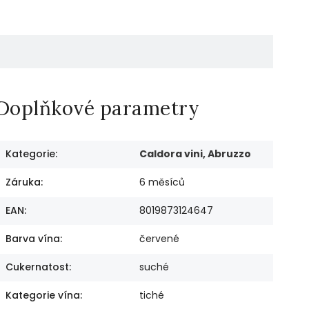
Doplňkové parametry
Kategorie
:
Caldora vini, Abruzzo
Záruka
:
6 měsíců
EAN
:
8019873124647
Barva vína
:
červené
Cukernatost
:
suché
Kategorie vína
:
tiché