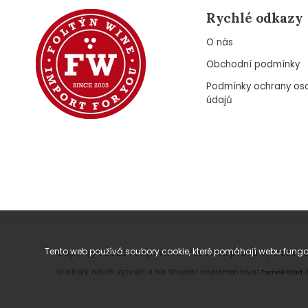
Rychlé odkazy
O nás
Obchodní podmínky
Podmínky ochrany os
údajů
Tento web používá soubory cookie, které pomáhají webu fungov
Copyright 2026
Foltýn Wine
. Všechna práva vyhrazena
Grafický návrh vytvořil a na Shoptet implementoval
Tomáš Hlad