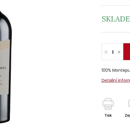
SKLAD
−
+
100% Montepu
Detailní info
Tisk
Ze