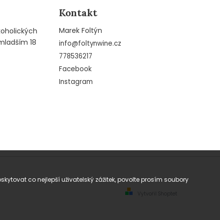
Kontakt
Marek Foltýn
koholických
mladším 18
info
@
foltynwine.cz
778536217
Facebook
Instagram
tovat co nejlepší uživatelský zážitek, povolte prosím soubory
Vytvořil Shoptet