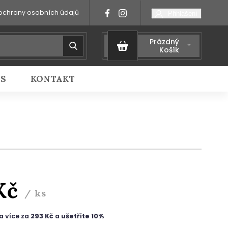
ochrany osobních údajů
Přihlášení
Prázdný
Košík
IS
KONTAKT
Kč
/ ks
a více za
293 Kč
a
ušetříte 10%