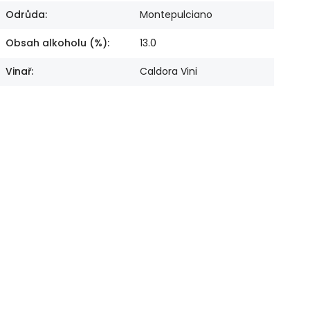
Odrůda
:
Montepulciano
Obsah alkoholu (%)
:
13.0
Vinař
:
Caldora Vini