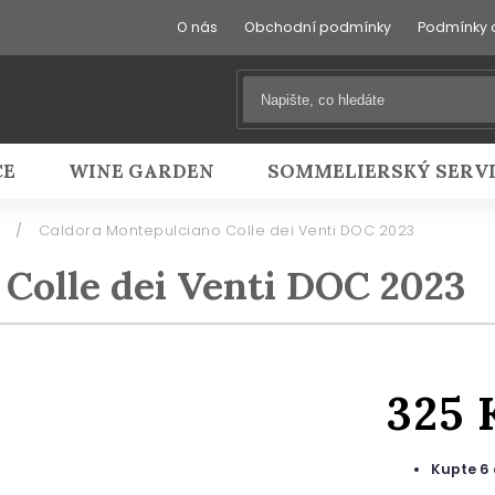
O nás
Obchodní podmínky
Podmínky 
CE
WINE GARDEN
SOMMELIERSKÝ SERV
/
Caldora Montepulciano Colle dei Venti DOC 2023
Colle dei Venti DOC 2023
325 
Kupte 6 