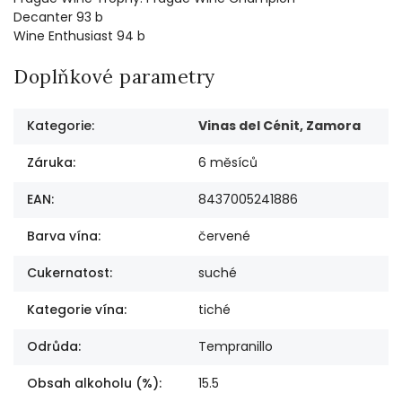
Decanter 93 b
Wine Enthusiast 94 b
Doplňkové parametry
Kategorie
:
Vinas del Cénit, Zamora
Záruka
:
6 měsíců
EAN
:
8437005241886
Barva vína
:
červené
Cukernatost
:
suché
Kategorie vína
:
tiché
Odrůda
:
Tempranillo
Obsah alkoholu (%)
:
15.5