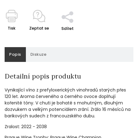
Tisk
Zeptat se
Sdílet
Popis
Diskuze
Detailní popis produktu
Vynikající víno z prefyloxerických vinohradů starých přes
120 let. Aroma červeného a černého ovoce doplňují
kořenité tóny. V chuti je bohaté s mohutným, dlouhým
dozvukem a velkým potenciálem zrání. Zrálo 16 měsíců na
barikových sudech z francouzského dubu.
Zralost: 2022 - 2038
Prague Wine Trophy: Prague Wine Champion