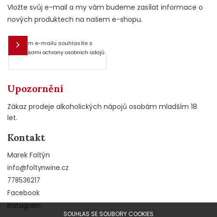
Vložte svůj e-mail a my vám budeme zasílat informace o
nových produktech na našem e-shopu.
Vložením e-mailu souhlasíte s
E-mail
podmínkami ochrany osobních údajů
Upozornění
Zákaz prodeje alkoholických nápojů osobám mladším 18
let.
Kontakt
Marek Foltýn
info
@
foltynwine.cz
778536217
Facebook
Instagram
SOUHLAS SE SOUBORY COOKIES