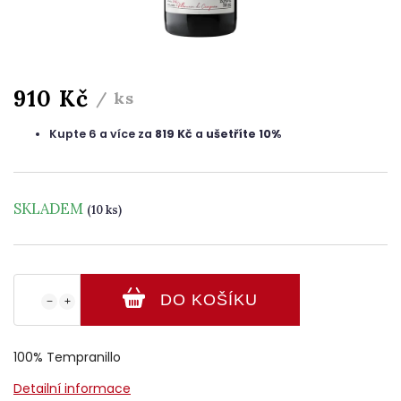
910 Kč
/ ks
Kupte 6 a více za
819 Kč
a
ušetříte 10%
SKLADEM
(10 ks)
DO KOŠÍKU
−
+
100% Tempranillo
Detailní informace