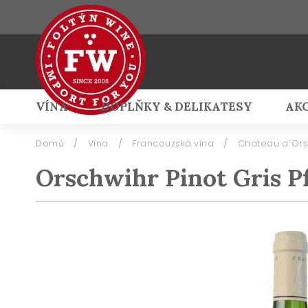
VÍNA
DOPLŇKY & DELIKATESY
AK
Přihlášení
Domů
/
Vína
/
Francouzská vína
/
Chateau d´Ors
Orschwihr Pinot Gris P