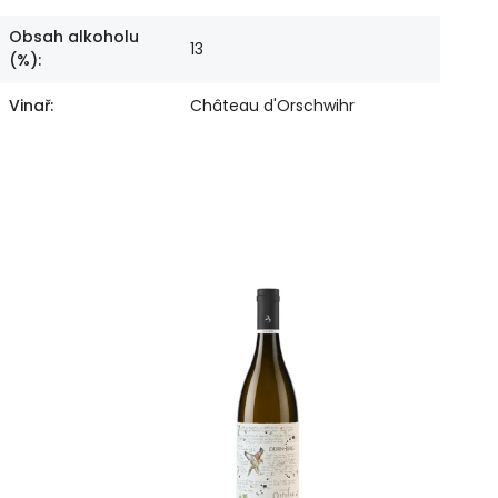
Obsah alkoholu
13
(%)
:
Vinař
:
Château d'Orschwihr