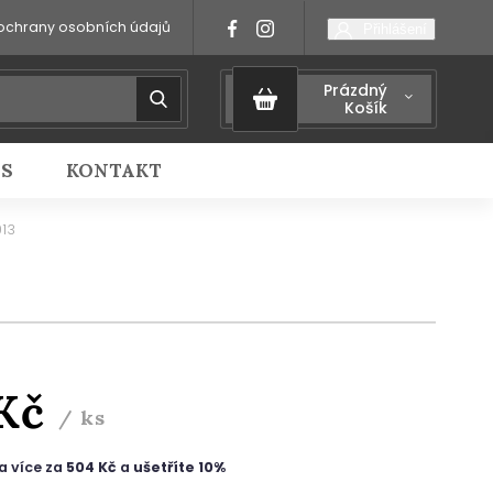
ochrany osobních údajů
Přihlášení
Prázdný
Košík
IS
KONTAKT
13
 Kč
/ ks
a více za
504 Kč
a
ušetříte 10%