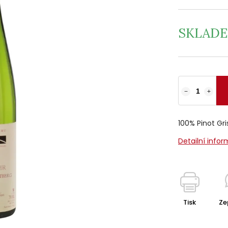
SKLAD
−
+
100% Pinot Gri
Detailní info
Tisk
Ze