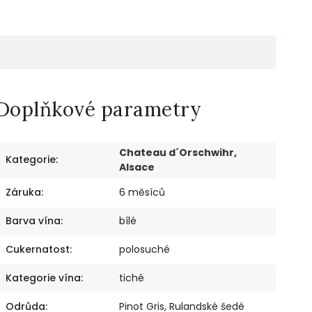
Doplňkové parametry
Chateau d´Orschwihr,
Kategorie
:
Alsace
Záruka
:
6 měsíců
Barva vína
:
bílé
Cukernatost
:
polosuché
Kategorie vína
:
tiché
Odrůda
:
Pinot Gris, Rulandské šedé