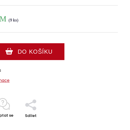
EM
(9 ks)
DO KOŠÍKU
s
rmace
ptat se
Sdílet