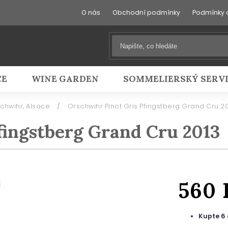
O nás
Obchodní podmínky
Podmínky 
CE
WINE GARDEN
SOMMELIERSKÝ SERV
chwihr, Alsace
/
Orschwihr Pinot Gris Pfingstberg Grand Cru 20
fingstberg Grand Cru 2013
560
Kupte 6 