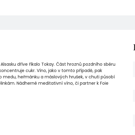
v Alsasku dříve říkalo Tokay. Část hroznů pozdního sběru
koncentruje cukr. Víno, jako v tomto případě, pak
o medu, heřmánku a máslových hrušek, v chuti působí
inkám. Nádherné meditativní víno, či partner k Foie