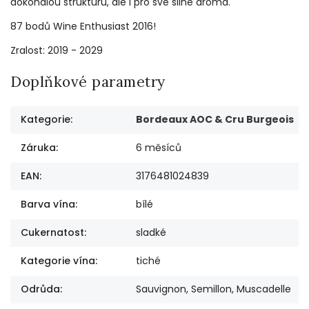
dokonalou strukturu, ale i pro své silné aroma.
87 bodů Wine Enthusiast 2016!
Zralost: 2019 - 2029
Doplňkové parametry
Kategorie
:
Bordeaux AOC & Cru Burgeois
Záruka
:
6 měsíců
EAN
:
3176481024839
Barva vína
:
bílé
Cukernatost
:
sladké
Kategorie vína
:
tiché
Odrůda
:
Sauvignon, Semillon, Muscadelle