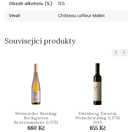
Obsah alkoholu (%)
:
13.5
Vinař
:
Château Lafleur Mallet
Související produkty
Previous
Next
Weinrieder Riesling
Dürnberg Eiswein
Bockgarten
Welschriesling 0,375l
Beerenauslese 0,375l
2015
2013
660 Kč
655 Kč