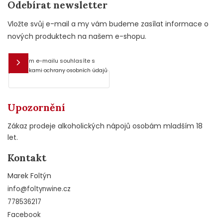
Odebírat newsletter
Vložte svůj e-mail a my vám budeme zasílat informace o
nových produktech na našem e-shopu.
Vložením e-mailu souhlasíte s
E-mail
podmínkami ochrany osobních údajů
Upozornění
Zákaz prodeje alkoholických nápojů osobám mladším 18
let.
Kontakt
Marek Foltýn
info
@
foltynwine.cz
778536217
Facebook