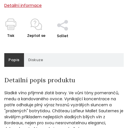
Detailní informace
Tisk
Zeptat se
Sdílet
Popis
Diskuze
Detailní popis produktu
Sladké víno příjmné zlaté barvy. Ve vůni tóny pomerančů,
medu a
kandovaného ovoce.
Vynikající koncentrace na
patře odhaluje plný výraz hroznů vyzrálých sluncem a
"pražených" botrytidou.
Château Lafleur Mallet Sauternes
je
skvělým příkladem nejlepších sladkých bílých vín z
Bordeaux, nejen
pro svou nesrovnatelnou eleganci,