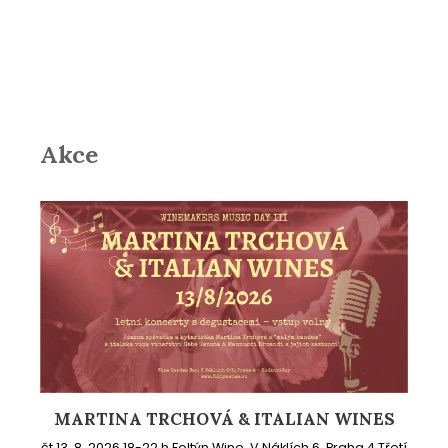
Akce
MARTINA TRCHOVÁ & ITALIAN WINES
čt 13. 8. 2026 18-22 h Foltýn Wine, V Náklích 6, Praha 4 Třetí