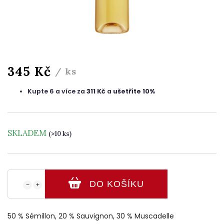
345 Kč
/ ks
Kupte 6 a více za
311 Kč
a
ušetříte 10%
SKLADEM
(>10 ks)
DO KOŠÍKU
−
+
50 % Sémillon, 20 % Sauvignon, 30 % Muscadelle