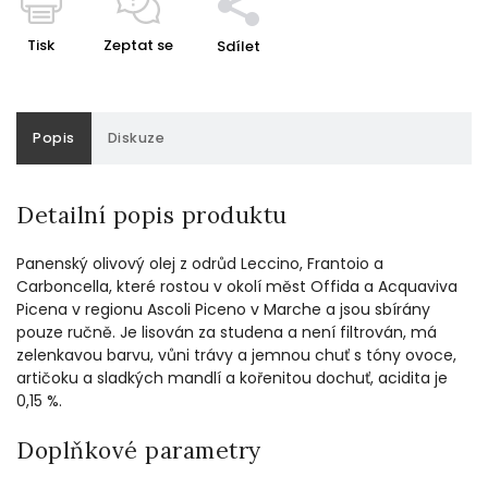
Tisk
Zeptat se
Sdílet
Popis
Diskuze
Detailní popis produktu
Panenský olivový olej z odrůd Leccino, Frantoio a
Carboncella, které rostou v okolí měst Offida a Acquaviva
Picena v regionu Ascoli Piceno v Marche a jsou sbírány
pouze ručně. Je lisován za studena a není filtrován, má
zelenkavou barvu, vůni trávy a jemnou chuť s tóny ovoce,
artičoku a sladkých mandlí a kořenitou dochuť, acidita je
0,15 %.
Doplňkové parametry