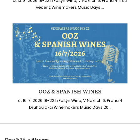
čt 13. 8. 2026 18-22 h Foltýn Wine, V Náklích 6, Praha 4 Třetí
večer z Winemakers Music Days ...
OOZ & SPANISH WINES
čt 16. 7. 2026 18-22 h Foltýn Wine, V Náklích 6, Praha 4
Druhou akci Winemakers Music Days 20...