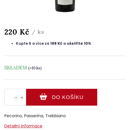
220 Kč
/ ks
Kupte 6 a více za
198 Kč
a
ušetříte 10%
SKLADEM
(>10 ks)
DO KOŠÍKU
−
+
Pecorino, Passerina, Trebbiano
Detailní informace