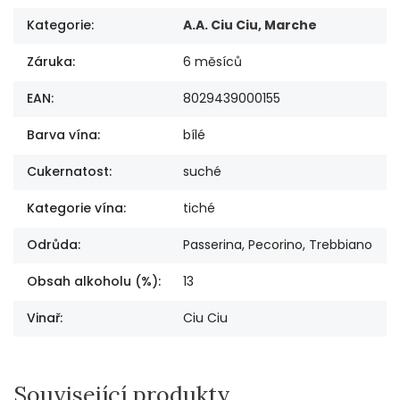
Kategorie
:
A.A. Ciu Ciu, Marche
Záruka
:
6 měsíců
EAN
:
8029439000155
Barva vína
:
bílé
Cukernatost
:
suché
Kategorie vína
:
tiché
Odrůda
:
Passerina, Pecorino, Trebbiano
Obsah alkoholu (%)
:
13
Vinař
:
Ciu Ciu
Související produkty