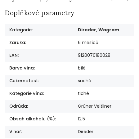
Doplňkové parametry
Kategorie
:
Direder, Wagram
Záruka
:
6 měsíců
EAN
:
9120070180028
Barva vína
:
bílé
Cukernatost
:
suché
Kategorie vína
:
tiché
Odrůda
:
Grüner Veltliner
Obsah alkoholu (%)
:
12.5
Vinař
:
Direder