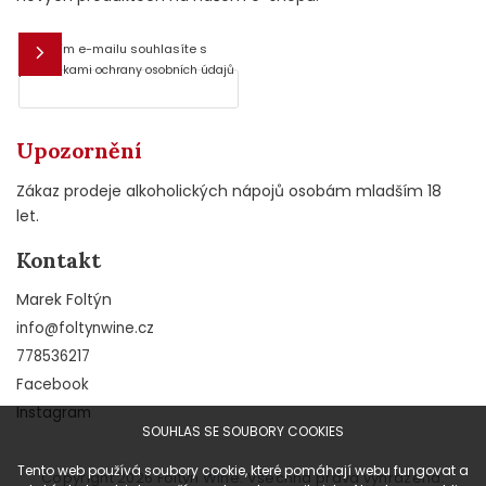
Vložením e-mailu souhlasíte s
E-mail
podmínkami ochrany osobních údajů
Upozornění
Zákaz prodeje alkoholických nápojů osobám mladším 18
let.
Kontakt
Marek Foltýn
info
@
foltynwine.cz
778536217
Facebook
Instagram
SOUHLAS SE SOUBORY COOKIES
Tento web používá soubory cookie, které pomáhají webu fungovat a
Copyright 2026
Foltýn Wine
. Všechna práva vyhrazena.