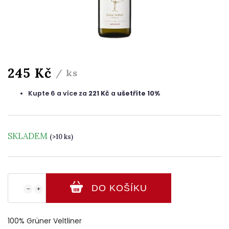
245 Kč
/ ks
Kupte 6 a více za
221 Kč
a
ušetříte 10%
SKLADEM
(>10 ks)
DO KOŠÍKU
−
+
100% Grüner Veltliner