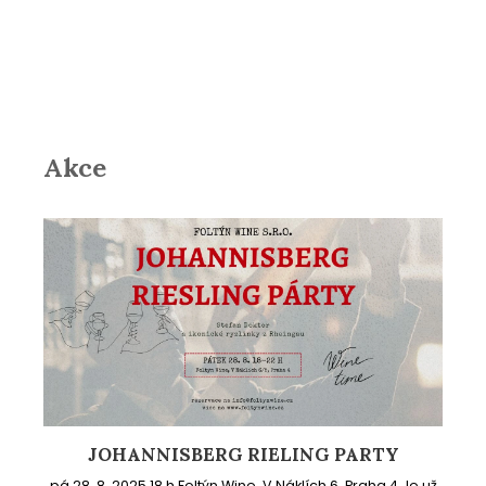
Akce
JOHANNISBERG RIELING PARTY
pá 28. 8. 2025 18 h Foltýn Wine, V Náklích 6, Praha 4 Je už