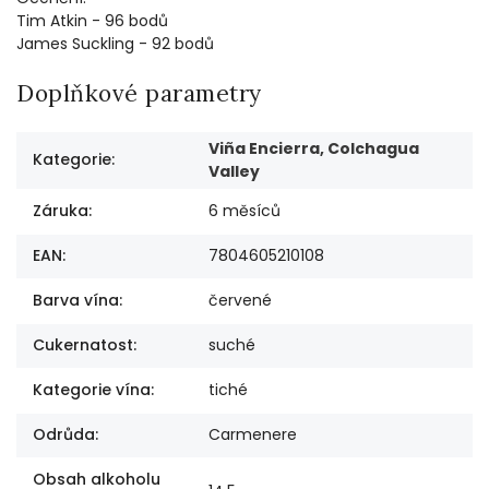
Tim Atkin - 96 bodů
James Suckling - 92 bodů
Doplňkové parametry
Viña Encierra, Colchagua
Kategorie
:
Valley
Záruka
:
6 měsíců
EAN
:
7804605210108
Barva vína
:
červené
Cukernatost
:
suché
Kategorie vína
:
tiché
Odrůda
:
Carmenere
Obsah alkoholu