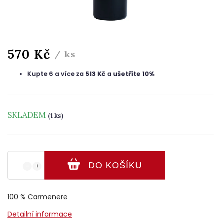
570 Kč
/ ks
Kupte 6 a více za
513 Kč
a
ušetříte 10%
SKLADEM
(1 ks)
DO KOŠÍKU
−
+
100 % Carmenere
Detailní informace