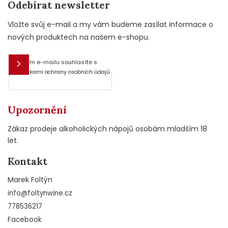
Odebírat newsletter
Vložte svůj e-mail a my vám budeme zasílat informace o
nových produktech na našem e-shopu.
Vložením e-mailu souhlasíte s
E-mail
podmínkami ochrany osobních údajů
Upozornění
Zákaz prodeje alkoholických nápojů osobám mladším 18
let.
Kontakt
Marek Foltýn
info
@
foltynwine.cz
778536217
Facebook