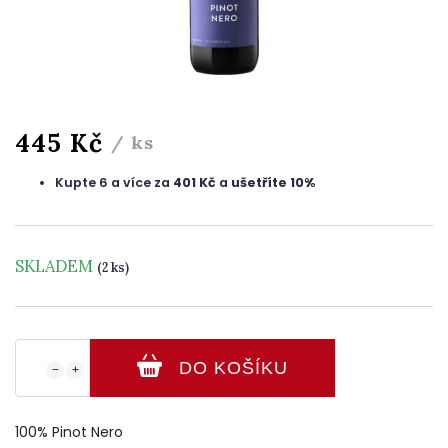
445 Kč
/ ks
Kupte 6 a více za
401 Kč
a
ušetříte 10%
SKLADEM
(2 ks)
DO KOŠÍKU
−
+
100% Pinot Nero