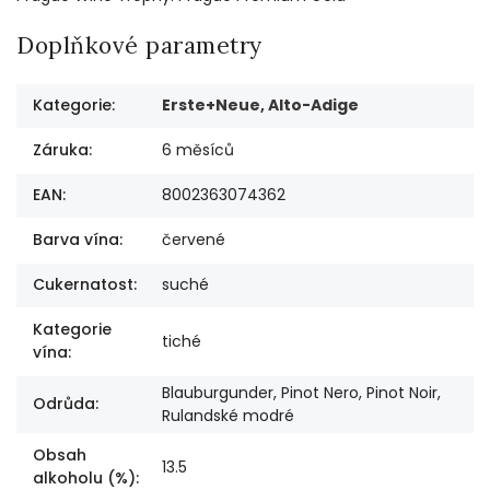
Doplňkové parametry
Kategorie
:
Erste+Neue, Alto-Adige
Záruka
:
6 měsíců
EAN
:
8002363074362
Barva vína
:
červené
Cukernatost
:
suché
Kategorie
tiché
vína
:
Blauburgunder, Pinot Nero, Pinot Noir,
Odrůda
:
Rulandské modré
Obsah
13.5
alkoholu (%)
: