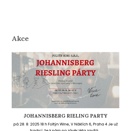
Akce
JOHANNISBERG RIELING PARTY
pá 28. 8. 2025 18 h Foltýn Wine, V Náklích 6, Praha 4 Je už
tradicí, že k nám na závěr léta zavítá...