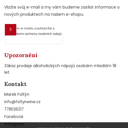
Vložte svůj e-mail a my vám budeme zasílat informace o
nových produktech na našem e-shopu.
Vložením e-mailu souhlasíte s
E-mail
podmínkami ochrany osobních údajů
Upozornění
Zákaz prodeje alkoholických nápojů osobám mladším 18
let.
Kontakt
Marek Foltýn
info
@
foltynwine.cz
778536217
Facebook
Instagram