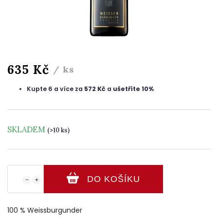
635 Kč
/ ks
Kupte 6 a více za
572 Kč
a
ušetříte 10%
SKLADEM
(>10 ks)
DO KOŠÍKU
−
+
100 % Weissburgunder