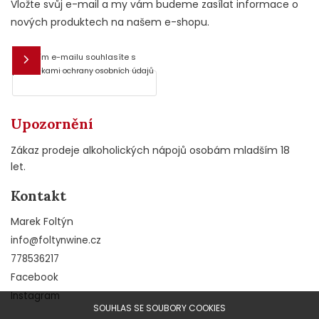
Vložte svůj e-mail a my vám budeme zasílat informace o
nových produktech na našem e-shopu.
Vložením e-mailu souhlasíte s
E-mail
podmínkami ochrany osobních údajů
Upozornění
Zákaz prodeje alkoholických nápojů osobám mladším 18
let.
Kontakt
Marek Foltýn
info
@
foltynwine.cz
778536217
Facebook
Instagram
SOUHLAS SE SOUBORY COOKIES