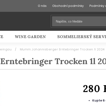
O nás
Obchodní podmínky
Podmínky 
CE
WINE GARDEN
SOMMELIERSKÝ SERV
eingau
/
Mumm Johannisberger Erntebringer Trocken 1l 2024
rntebringer Trocken 1l 2
280
Kupte 6 