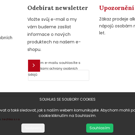
Odebírat newsletter
Upozornění
Zákaz prodeje al
Vložte svůj e-mail a my
nápojů osobám 
vám budeme zasílat
let.
informace o nových
obních
produktech na našem e-
shopu.
Vložením e-mailu souhlasíte s
E-mail
podmínkami ochrany osobních
údajů
SOUHLAS SE SOUBORY COOKIES
at a také sledovat, jak s naším webem komunikujete. Abychom mohli posky
.
cookie kliknutím na Souhlasím.
&
techka s.r.o.
Souhlasím
Nastavení