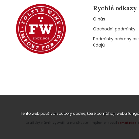
Rychlé odkazy
O nás
Obchodní podmínky
Podmínky ochrany os
údajů
Tento web používá soubory cookie, které pomáhají webu fungov
Copyright 2026
Foltýn Wine
. Všechna práva vyhrazena
Grafický návrh vytvořil a na Shoptet implementoval
Tomáš Hlad