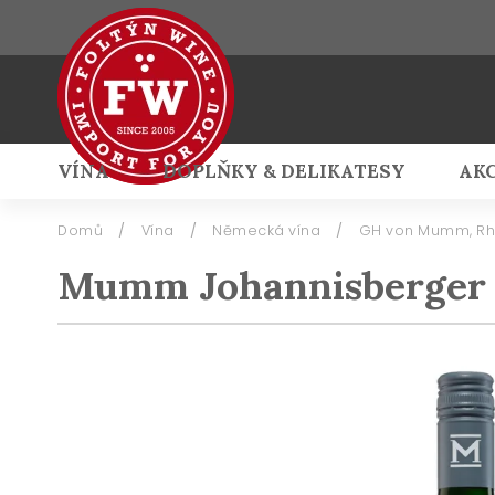
VÍNA
DOPLŇKY & DELIKATESY
AK
Přihlášení
Domů
/
Vína
/
Německá vína
/
GH von Mumm, Rh
Mumm Johannisberger E