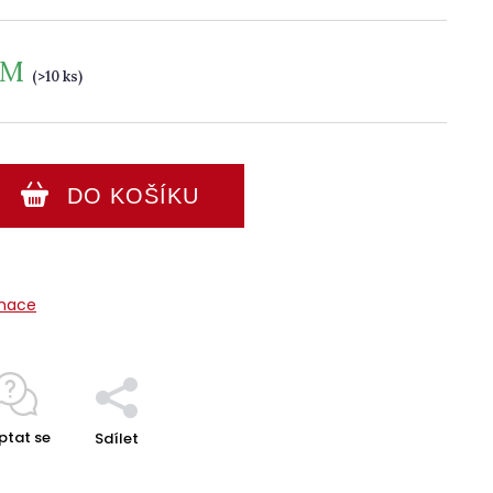
EM
(>10 ks)
DO KOŠÍKU
rmace
ptat se
Sdílet