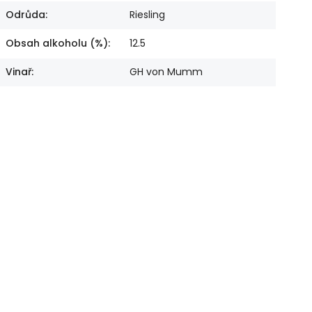
Odrůda
:
Riesling
Obsah alkoholu (%)
:
12.5
Vinař
:
GH von Mumm