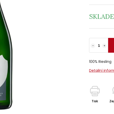
SKLAD
−
+
100% Riesling
Detailní info
Tisk
Ze