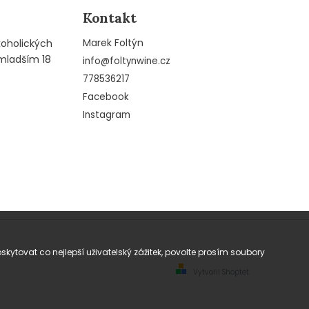
Kontakt
Marek Foltýn
koholických
mladším 18
info
@
foltynwine.cz
778536217
Facebook
Instagram
tovat co nejlepší uživatelský zážitek, povolte prosím soubory
Vytvořil Shoptet