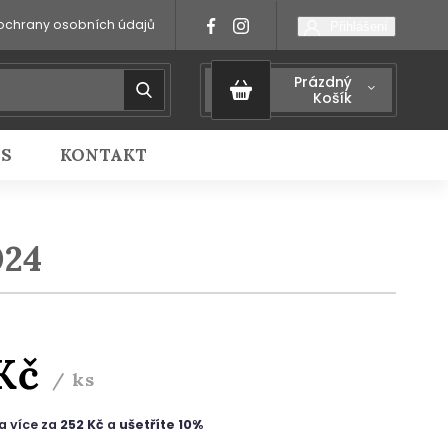
ochrany osobních údajů
Přihlášení
Prázdný
Košík
IS
KONTAKT
024
 Kč
/ ks
a více za
252 Kč
a
ušetříte 10%