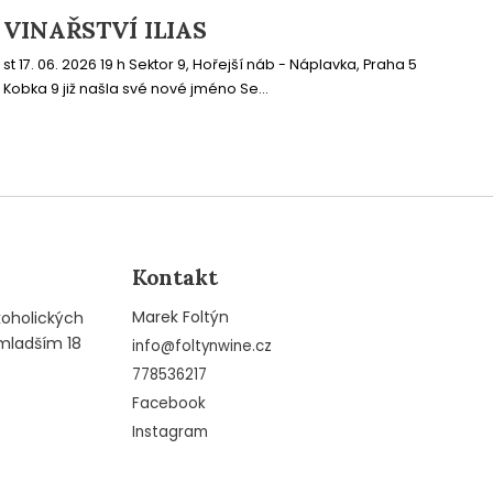
VINAŘSTVÍ ILIAS
st 17. 06. 2026 19 h Sektor 9, Hořejší náb - Náplavka, Praha 5
Kobka 9 již našla své nové jméno Se...
Kontakt
Marek Foltýn
koholických
mladším 18
info
@
foltynwine.cz
778536217
Facebook
Instagram