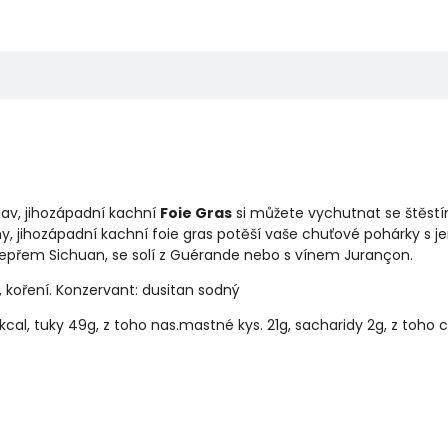
av, jihozápadní kachní
Foie Gras
si můžete vychutnat se štěstí
, jihozápadní kachní foie gras potěší vaše chuťové pohárky s j
pepřem Sichuan, se solí z Guérande nebo s vínem Jurançon.
o, koření. Konzervant: dusitan sodný
al, tuky 49g, z toho nas.mastné kys. 21g, sacharidy 2g, z toho cuk