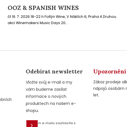
OOZ & SPANISH WINES
čt 16. 7. 2026 18-22 h Foltýn Wine, V Náklích 6, Praha 4 Druhou
akci Winemakers Music Days 20...
Odebírat newsletter
Upozornění
Zákaz prodeje al
Vložte svůj e-mail a my
nápojů osobám 
vám budeme zasílat
let.
informace o nových
obních
produktech na našem e-
shopu.
Vložením e-mailu souhlasíte s