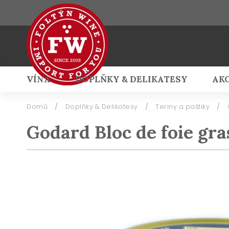
VÍNA
DOPLŇKY & DELIKATESY
AK
Přihlášení
Domů
/
Doplňky & Delikatesy
/
Teriny a paštiky
/
Godard Bloc de foie gra