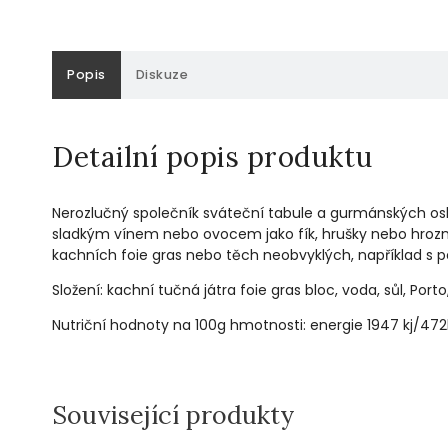
Popis
Diskuze
Detailní popis produktu
Nerozlučný společník sváteční tabule a gurmánských osl
sladkým vínem nebo ovocem jako fík, hrušky nebo hrozny
kachních foie gras nebo těch neobvyklých, například s 
Složení: kachní tučná játra foie gras bloc, voda, sůl, Port
Nutriční hodnoty na 100g hmotnosti: energie 1947 kj/472kc
Související produkty