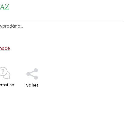
AZ
 vyprodána…
rmace
ptat se
Sdílet