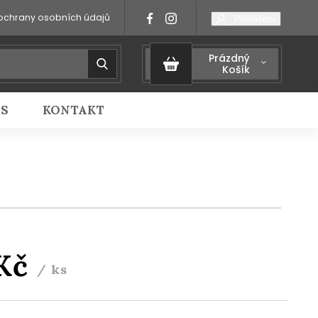
ochrany osobních údajů
Přihlášení
Prázdný
Košík
IS
KONTAKT
 Kč
/ ks