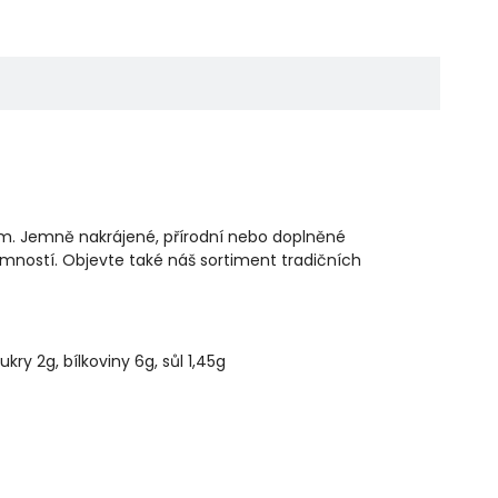
m. Jemně nakrájené, přírodní nebo doplněné
emností. Objevte také náš sortiment tradičních
ry 2g, bílkoviny 6g, sůl 1,45g