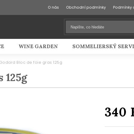
O nás
Obchodní podmínky
Podmínky 
CE
WINE GARDEN
SOMMELIERSKÝ SERV
Godard Bloc de foie gras 125g
s 125g
340