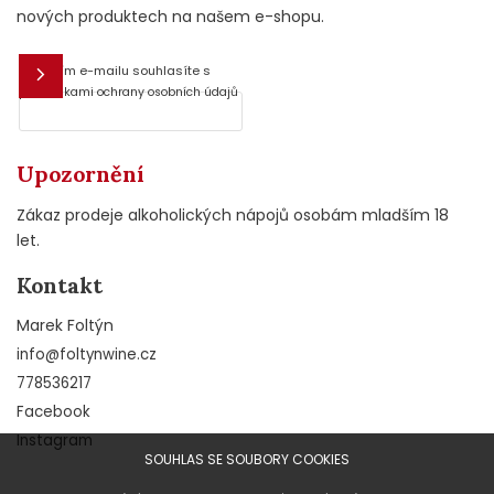
nových produktech na našem e-shopu.
Vložením e-mailu souhlasíte s
E-mail
podmínkami ochrany osobních údajů
Upozornění
Zákaz prodeje alkoholických nápojů osobám mladším 18
let.
Kontakt
Marek Foltýn
info
@
foltynwine.cz
778536217
Facebook
Instagram
SOUHLAS SE SOUBORY COOKIES