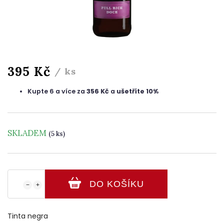
395 Kč
/ ks
Kupte 6 a více za
356 Kč
a
ušetříte 10%
SKLADEM
(5 ks)
DO KOŠÍKU
−
+
Tinta negra