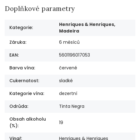
Doplňkové parametry
Henriques & Henriques,
Kategorie
:
Madeira
Záruka
:
6 měsíců
EAN
:
5601196017053
Barva vína
:
červené
Cukernatost
:
sladké
Kategorie vína
:
dezertní
Odrůda
:
Tinta Negra
Obsah alkoholu
19
(%)
:
Vinař
:
Henriques & Henriques