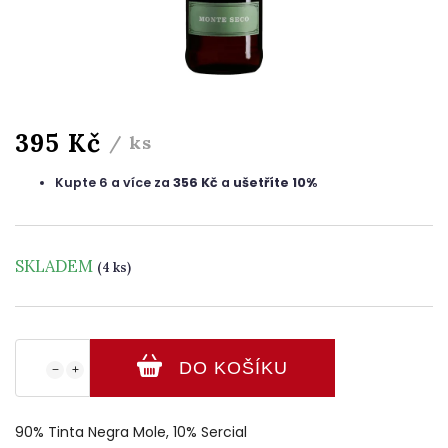
395 Kč
/ ks
Kupte 6 a více za
356 Kč
a
ušetříte 10%
SKLADEM
(4 ks)
DO KOŠÍKU
−
+
90% Tinta Negra Mole, 10% Sercial