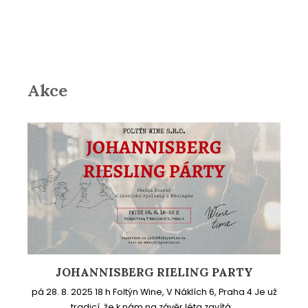
Akce
JOHANNISBERG RIELING PARTY
pá 28. 8. 2025 18 h Foltýn Wine, V Náklích 6, Praha 4 Je už
tradicí, že k nám na závěr léta zavítá...