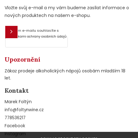
Vložte svůj e-mail a my vám budeme zasílat informace o
nových produktech na našem e-shopu.
Vložením e-mailu souhlasíte s
E-mail
podmínkami ochrany osobních údajů
Upozornění
Zákaz prodeje alkoholických nápojů osobám mladším 18
let.
Kontakt
Marek Foltýn
info
@
foltynwine.cz
778536217
Facebook
Instagram