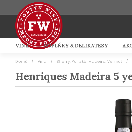
VÍNA
DOPLŇKY & DELIKATESY
AK
Přihlášení
Domů
/
Vína
/
Sherry, Portské, Madeira, Vermut
/
Henriques Madeira 5 ye