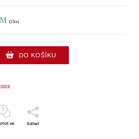
EM
(2 ks)
DO KOŠÍKU
rmace
ptat se
Sdílet