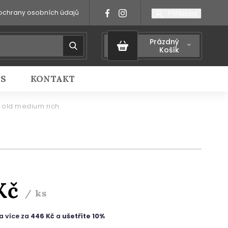
ochrany osobních údajů
Přihlášení
Prázdný
Košík
IS
KONTAKT
 old medium rich
Kč
/ ks
a více za
446 Kč
a
ušetříte 10%