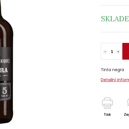
SKLAD
−
+
Tinta negra
Detailní info
Tisk
Ze