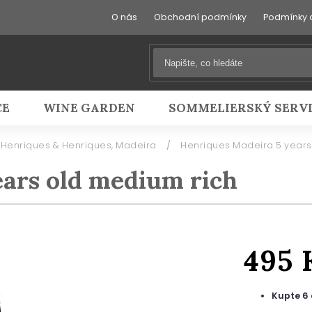
O nás
Obchodní podmínky
Podmínky 
CE
WINE GARDEN
SOMMELIERSKÝ SERV
Henriques & Henriques, Madeira
/
Henriques Madeira 5 years
ars old medium rich
495 
Kupte 6 