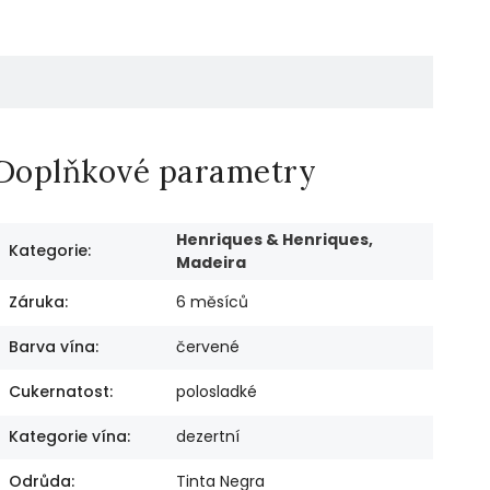
Doplňkové parametry
Henriques & Henriques,
Kategorie
:
Madeira
Záruka
:
6 měsíců
Barva vína
:
červené
Cukernatost
:
polosladké
Kategorie vína
:
dezertní
Odrůda
:
Tinta Negra