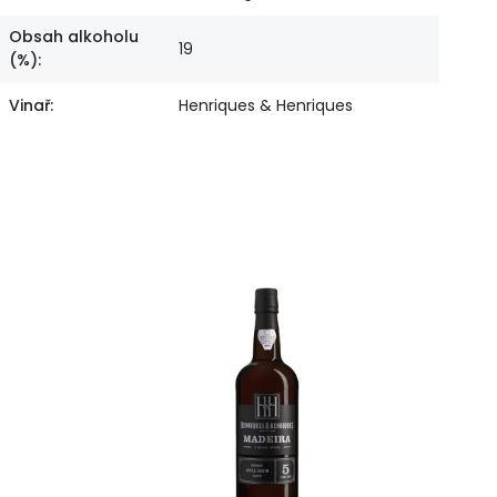
Obsah alkoholu
19
(%)
:
Vinař
:
Henriques & Henriques