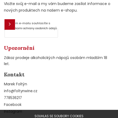
Vložte svůj e-mail a my vám budeme zasílat informace o
nových produktech na našem e-shopu.
Vložením e-mailu souhlasíte s
E-mail
podmínkami ochrany osobních údajů
Upozornění
Zákaz prodeje alkoholických nápojů osobám mladším 18
let.
Kontakt
Marek Foltýn
info
@
foltynwine.cz
778536217
Facebook
Instagram
SOUHLAS SE SOUBORY COOKIES