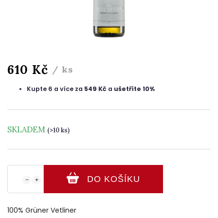
610 Kč
/ ks
Kupte 6 a více za
549 Kč
a
ušetříte 10%
SKLADEM
(>10 ks)
DO KOŠÍKU
−
+
100% Grüner Vetliner