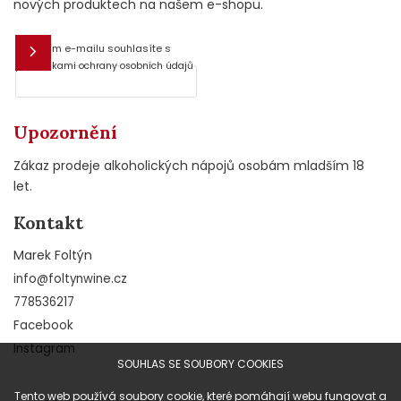
nových produktech na našem e-shopu.
Vložením e-mailu souhlasíte s
E-mail
podmínkami ochrany osobních údajů
Upozornění
Zákaz prodeje alkoholických nápojů osobám mladším 18
let.
Kontakt
Marek Foltýn
info
@
foltynwine.cz
778536217
Facebook
Instagram
SOUHLAS SE SOUBORY COOKIES
Tento web používá soubory cookie, které pomáhají webu fungovat a