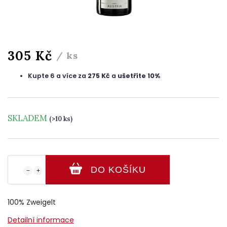
305 Kč
/ ks
Kupte 6 a více za
275 Kč
a
ušetříte 10%
SKLADEM
(>10 ks)
DO KOŠÍKU
−
+
100% Zweigelt
Detailní informace