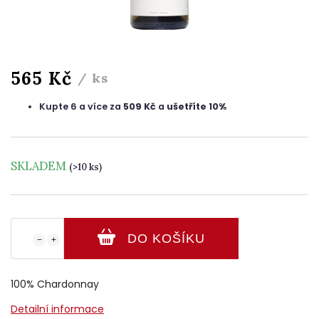
565 Kč
/ ks
Kupte 6 a více za
509 Kč
a
ušetříte 10%
SKLADEM
(>10 ks)
DO KOŠÍKU
−
+
100% Chardonnay
Detailní informace