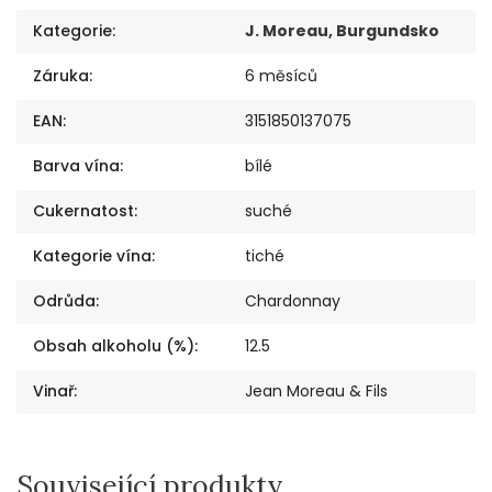
Kategorie
:
J. Moreau, Burgundsko
Záruka
:
6 měsíců
EAN
:
3151850137075
Barva vína
:
bílé
Cukernatost
:
suché
Kategorie vína
:
tiché
Odrůda
:
Chardonnay
Obsah alkoholu (%)
:
12.5
Vinař
:
Jean Moreau & Fils
Související produkty