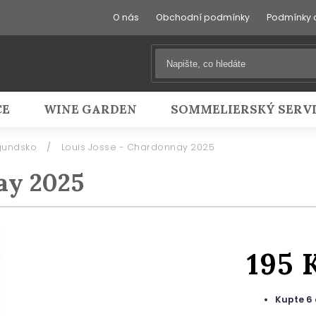
O nás
Obchodní podmínky
Podmínky 
CE
WINE GARDEN
SOMMELIERSKÝ SERV
rgundsko
/
Louis Josse - Chardonnay 2025
ay 2025
195 
Kupte 6 