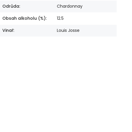
Odrůda
:
Chardonnay
Obsah alkoholu (%)
:
12.5
Vinař
:
Louis Josse