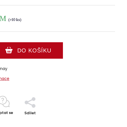
EM
(>10 ks)
DO KOŠÍKU
nnay
rmace
ptat se
Sdílet