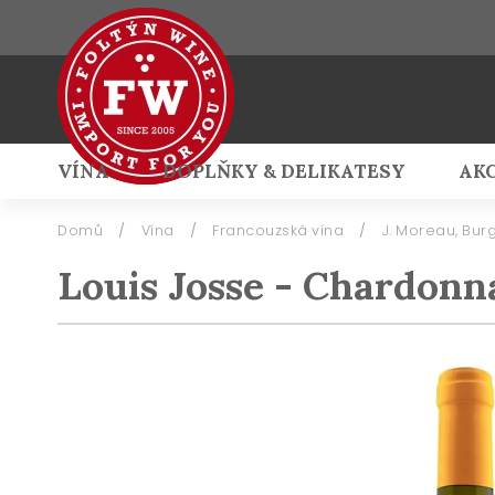
VÍNA
DOPLŇKY & DELIKATESY
AK
Přihlášení
Domů
/
Vína
/
Francouzská vína
/
J. Moreau, Bu
Louis Josse - Chardonn