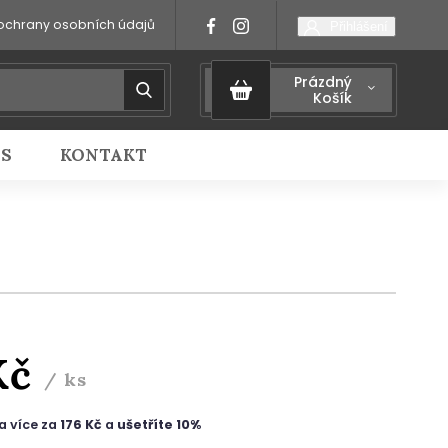
ochrany osobních údajů
Přihlášení
Prázdný
Košík
IS
KONTAKT
Kč
/ ks
a více za
176 Kč
a
ušetříte 10%