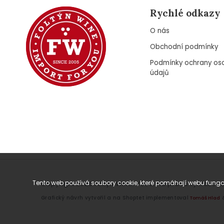
Rychlé odkazy
O nás
Obchodní podmínky
Podmínky ochrany os
údajů
Tento web používá soubory cookie, které pomáhají webu fungov
Copyright 2026
Foltýn Wine
. Všechna práva vyhrazena
Grafický návrh vytvořil a na Shoptet implementoval
Tomáš Hlad