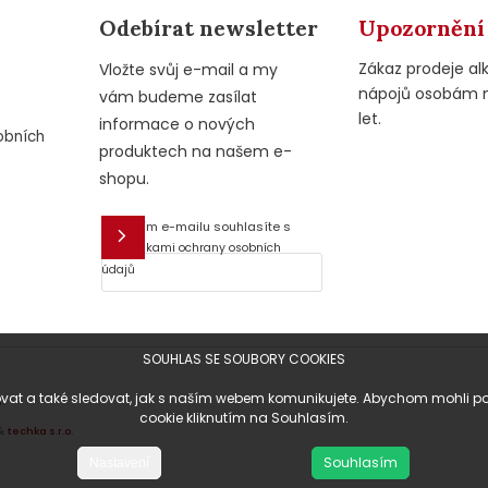
Odebírat newsletter
Upozornění
Zákaz prodeje al
Vložte svůj e-mail a my
nápojů osobám 
vám budeme zasílat
let.
informace o nových
obních
produktech na našem e-
shopu.
Vložením e-mailu souhlasíte s
E-mail
podmínkami ochrany osobních
údajů
SOUHLAS SE SOUBORY COOKIES
at a také sledovat, jak s naším webem komunikujete. Abychom mohli posky
.
cookie kliknutím na Souhlasím.
&
techka s.r.o.
Souhlasím
Nastavení