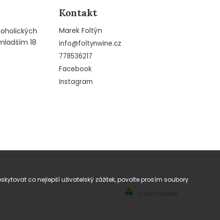
Kontakt
Marek Foltýn
koholických
mladším 18
info
@
foltynwine.cz
778536217
Facebook
Instagram
tovat co nejlepší uživatelský zážitek, povolte prosím soubory
Vytvořil Shoptet