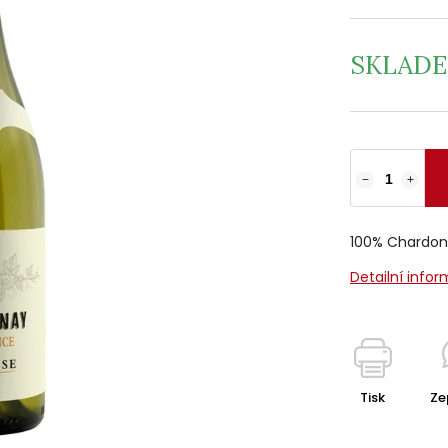
SKLAD
−
+
100% Chardo
Detailní info
Tisk
Ze