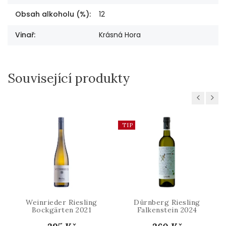
Obsah alkoholu (%)
:
12
Vinař
:
Krásná Hora
Související produkty
Previous
Next
TIP
Weinrieder Riesling
Dürnberg Riesling
Bockgärten 2021
Falkenstein 2024