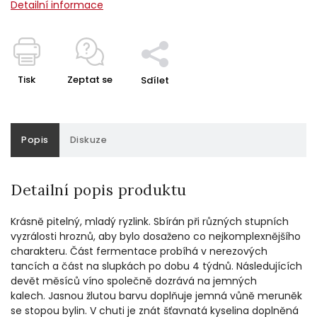
Detailní informace
Tisk
Zeptat se
Sdílet
Popis
Diskuze
Detailní popis produktu
Krásně pitelný, mladý ryzlink. Sbírán při různých stupních
vyzrálosti hroznů, aby bylo dosaženo co nejkomplexnějšího
charakteru. Část fermentace probíhá v nerezových
tancích a část na slupkách po dobu 4 týdnů. Následujících
devět měsíců víno společně dozrává na jemných
kalech. Jasnou žlutou barvu doplňuje jemná vůně meruněk
se stopou bylin. V chuti je znát šťavnatá kyselina doplněná