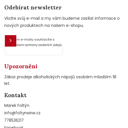
Odebírat newsletter
Vložte svůj e-mail a my vám budeme zasílat informace o
nových produktech na našem e-shopu.
Vložením e-mailu souhlasíte s
E-mail
podmínkami ochrany osobních údajů
Upozornění
Zákaz prodeje alkoholických nápojů osobám mladším 18
let.
Kontakt
Marek Foltýn
info
@
foltynwine.cz
778536217
Facebook