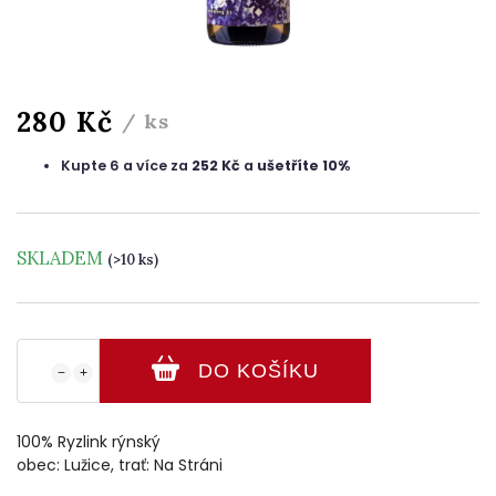
280 Kč
/ ks
Kupte 6 a více za
252 Kč
a
ušetříte 10%
SKLADEM
(>10 ks)
DO KOŠÍKU
−
+
100% Ryzlink rýnský
obec: Lužice, trať: Na Stráni