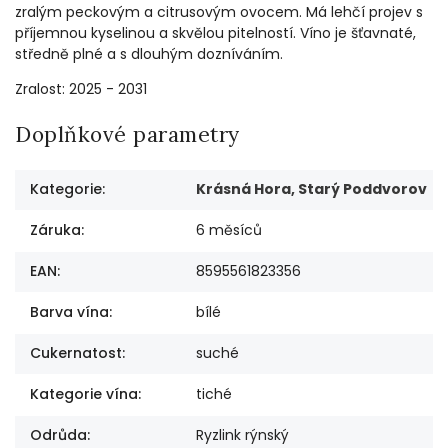
zralým peckovým a citrusovým ovocem. Má lehčí projev s
příjemnou kyselinou a skvělou pitelností.
Víno je šťavnaté,
středně plné a s dlouhým dozníváním.
Zralost: 2025 - 2031
Doplňkové parametry
Kategorie
:
Krásná Hora, Starý Poddvorov
Záruka
:
6 měsíců
EAN
:
8595561823356
Barva vína
:
bílé
Cukernatost
:
suché
Kategorie vína
:
tiché
Odrůda
:
Ryzlink rýnský