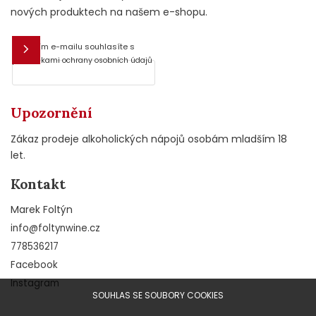
nových produktech na našem e-shopu.
Vložením e-mailu souhlasíte s
E-mail
podmínkami ochrany osobních údajů
Upozornění
Zákaz prodeje alkoholických nápojů osobám mladším 18
let.
Kontakt
Marek Foltýn
info
@
foltynwine.cz
778536217
Facebook
Instagram
SOUHLAS SE SOUBORY COOKIES