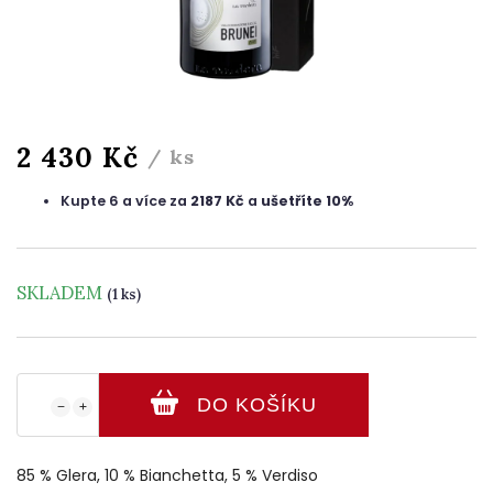
2 430 Kč
/ ks
Kupte 6 a více za
2187 Kč
a
ušetříte 10%
SKLADEM
(1 ks)
DO KOŠÍKU
−
+
85 % Glera, 10 % Bianchetta, 5 % Verdiso