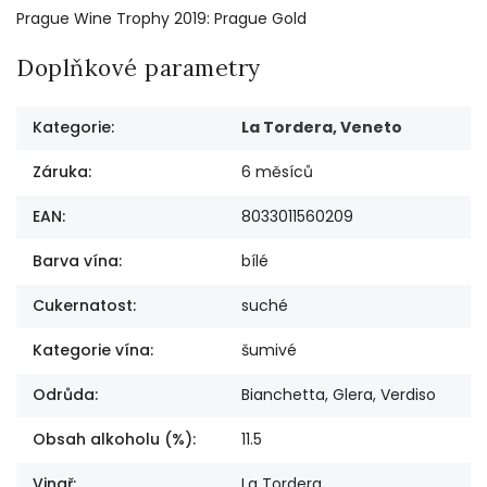
Prague Wine Trophy 2019: Prague Gold
Doplňkové parametry
Kategorie
:
La Tordera, Veneto
Záruka
:
6 měsíců
EAN
:
8033011560209
Barva vína
:
bílé
Cukernatost
:
suché
Kategorie vína
:
šumivé
Odrůda
:
Bianchetta, Glera, Verdiso
Obsah alkoholu (%)
:
11.5
Vinař
:
La Tordera