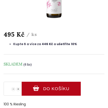
495 Kč
/ ks
Kupte 6 a více za
446 Kč
a
ušetříte 10%
SKLADEM
(6 ks)
DO KOŠÍKU
−
+
100 % Riesling