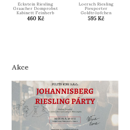
Eckstein Riesling
Loersch Riesling
Graacher Domprobst
Piesporter
Kabinett Feinherb
Goldtröpfchen
2020
kabinett 2021
460 Kč
595 Kč
Akce