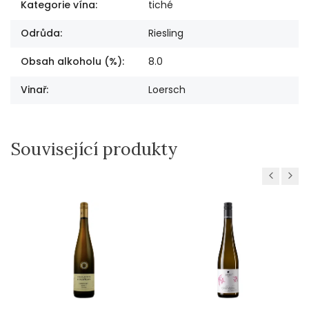
Kategorie vína
:
tiché
Odrůda
:
Riesling
Obsah alkoholu (%)
:
8.0
Vinař
:
Loersch
Související produkty
Previous
Next