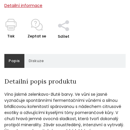
Detailní informace
Tisk
Zeptat se
Sdílet
Popis
Diskuze
Detailní popis produktu
Víno jiskrně zelenkavo-žluté barvy. Ve vůni se jasně
vyznačuje spontánními fermentačními vůněmi a silnou
břidlicovou kořenitostí spárovanou s nádechem citrusové
exotiky a oživujícími kyselými tóny pomerančové kůry. V
chuti
hravá
jemně ovocná sladkost, která tvoří dokonalý
protipól minerality. Závěr soustředěný, intenzivní a vytrvalý.