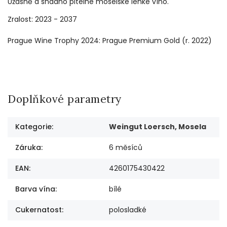
Úžasně a snadno pitelné moselské lehké víno.
Zralost: 2023 - 2037
Prague Wine Trophy 2024: Prague Premium Gold (r. 2022)
Doplňkové parametry
Kategorie
:
Weingut Loersch, Mosela
Záruka
:
6 měsíců
EAN
:
4260175430422
Barva vína
:
bílé
Cukernatost
:
polosladké