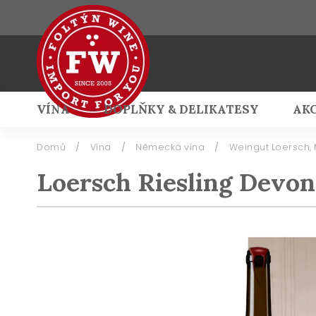
VÍNA
DOPLŇKY & DELIKATESY
AK
Přihlášení
Domů
/
Vína
/
Německá vína
/
Weingut Loersch,
Loersch Riesling Devon