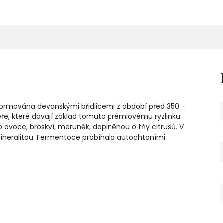
 formována devonskými břidlicemi z období před 350 -
keře, které dávají základ tomuto prémiovému ryzlinku.
 ovoce, broskví, meruněk, doplněnou o tńy citrusů. V
mineralitou. Fermentoce probíhala autochtoními