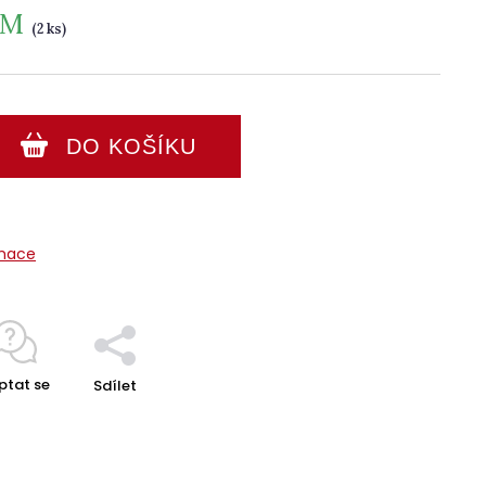
EM
(2 ks)
DO KOŠÍKU
rmace
ptat se
Sdílet