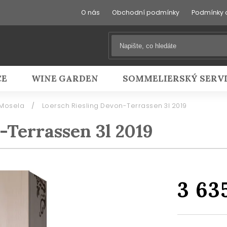
O nás
Obchodní podmínky
Podmínky 
CE
WINE GARDEN
SOMMELIERSKÝ SERV
 Mosela
/
Loersch Riesling Devon-Terrassen 3l 2019
-Terrassen 3l 2019
3 63