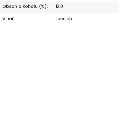
Obsah alkoholu (%)
:
12.0
Vinař
:
Loersch