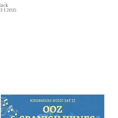
lack
3 l 2015