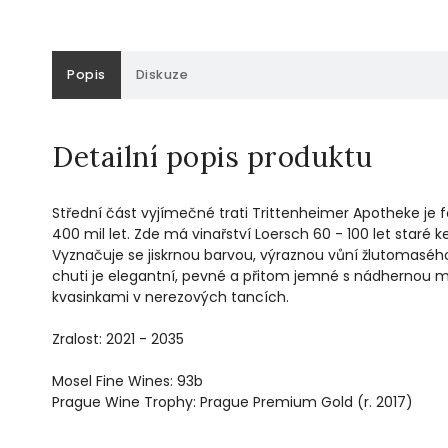
Popis
Diskuze
Detailní popis produktu
Střední část vyjímečné trati Trittenheimer Apotheke je
400 mil let. Zde má vinařství Loersch 60 - 100 let staré 
Vyznačuje se jiskrnou barvou, výraznou vůní žlutomasého
chuti je elegantní, pevné a přitom jemné s nádhernou 
kvasinkami v nerezových tancích.
Zralost: 2021 - 2035
Mosel Fine Wines: 93b
Prague Wine Trophy: Prague Premium Gold (r. 2017)