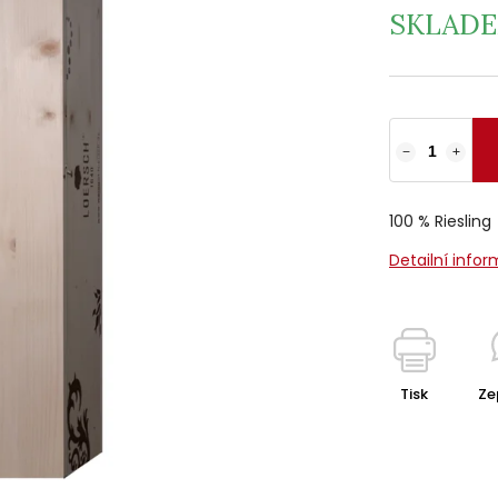
SKLAD
−
+
100 % Riesling
Detailní info
Tisk
Ze