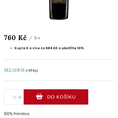
760 Kč
/ ks
Kupte 6 a více za
684 Kč
a
ušetříte 10%
SKLADEM
(>10 ks)
DO KOŠÍKU
−
+
100% Primitivo