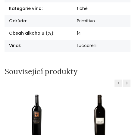
Kategorie vína
:
tiché
Odrůda
:
Primitivo
Obsah alkoholu (%)
:
14
Vinař
:
Luccarelli
Související produkty
Previous
Next