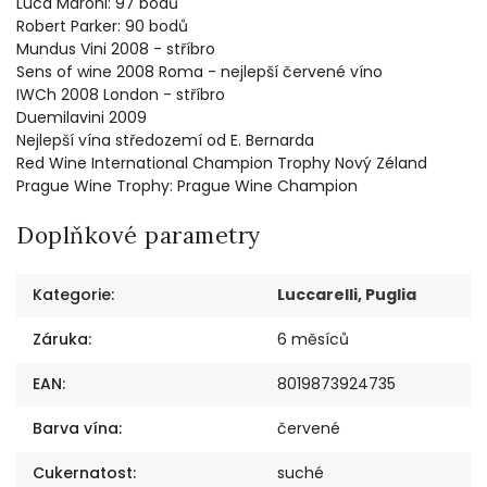
Luca Maroni: 97 bodů
Robert Parker: 90 bodů
Mundus Vini 2008 - stříbro
Sens of wine 2008 Roma - nejlepší červené víno
IWCh 2008 London - stříbro
Duemilavini 2009
Nejlepší vína středozemí od E. Bernarda
Red Wine International Champion Trophy Nový Zéland
Prague Wine Trophy: Prague Wine Champion
Doplňkové parametry
Kategorie
:
Luccarelli, Puglia
Záruka
:
6 měsíců
EAN
:
8019873924735
Barva vína
:
červené
Cukernatost
:
suché