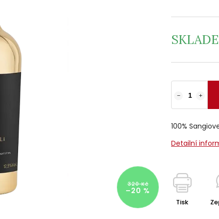
SKLAD
−
+
100% Sangiov
Detailní info
320 Kč
–20 %
Tisk
Ze