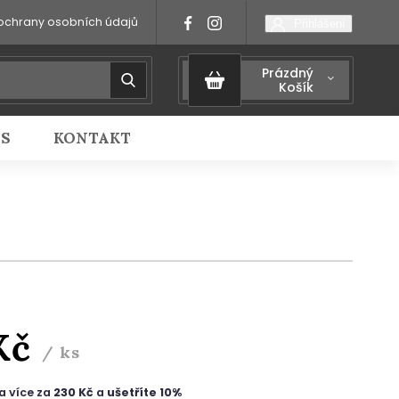
ochrany osobních údajů
Přihlášení
Prázdný
Košík
IS
KONTAKT
Kč
/ ks
a více za
230 Kč
a
ušetříte 10%