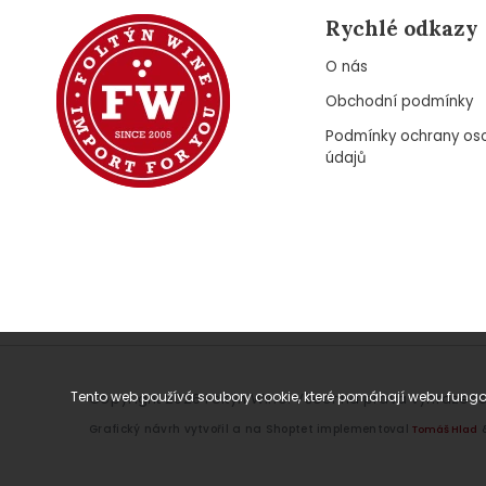
Rychlé odkazy
O nás
Obchodní podmínky
Podmínky ochrany os
údajů
Tento web používá soubory cookie, které pomáhají webu fungov
Copyright 2026
Foltýn Wine
. Všechna práva vyhrazena
Grafický návrh vytvořil a na Shoptet implementoval
Tomáš Hlad