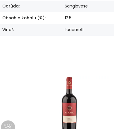
Odrůda
:
Sangiovese
Obsah alkoholu (%)
:
12.5
Vinař
:
Luccarelli
320 Kč
–20