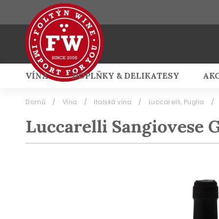
VÍNA
DOPLŇKY & DELIKATESY
AK
Přihlášení
Domů
/
Vína
/
Italská vína
/
Luccarelli, Puglia
/
Luccarelli Sangiovese 