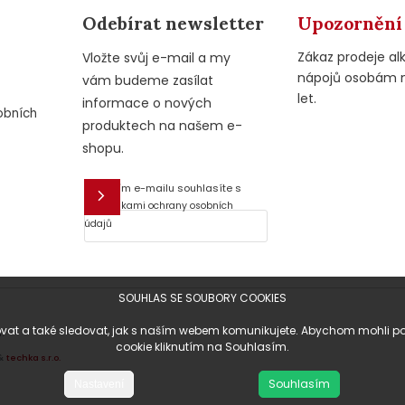
Odebírat newsletter
Upozornění
Zákaz prodeje al
Vložte svůj e-mail a my
nápojů osobám 
vám budeme zasílat
let.
informace o nových
obních
produktech na našem e-
shopu.
Vložením e-mailu souhlasíte s
E-mail
podmínkami ochrany osobních
údajů
SOUHLAS SE SOUBORY COOKIES
at a také sledovat, jak s naším webem komunikujete. Abychom mohli posky
.
cookie kliknutím na Souhlasím.
&
techka s.r.o.
Souhlasím
Nastavení