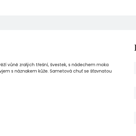
věží vůně zralých třešní, švestek, s nádechem moka
ový vjem s náznakem kůže. Sametová chuť se šťavnatou