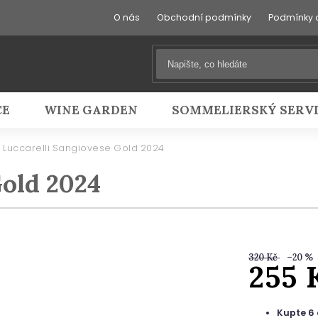
O nás
Obchodní podmínky
Podmínky 
CE
WINE GARDEN
SOMMELIERSKÝ SERV
Luccarelli Sangiovese Gold 2024
Gold 2024
320 Kč
–20 %
255 
Kupte 6 