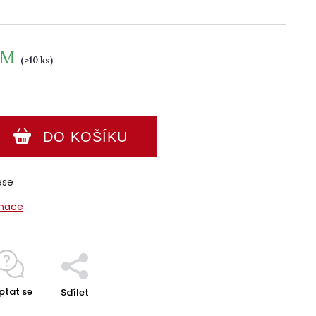
EM
(>10 ks)
DO KOŠÍKU
ese
rmace
ptat se
Sdílet