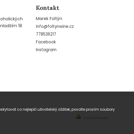
Kontakt
Marek Foltýn
koholických
mladším 18
info
@
foltynwine.cz
778536217
Facebook
Instagram
tovat co nejlepší uživatelský zážitek, povolte prosím soubory
Vytvořil Shoptet