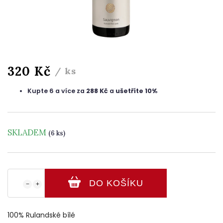
320 Kč
/ ks
Kupte 6 a více za
288 Kč
a
ušetříte 10%
SKLADEM
(6 ks)
DO KOŠÍKU
−
+
100% Rulandské bílé