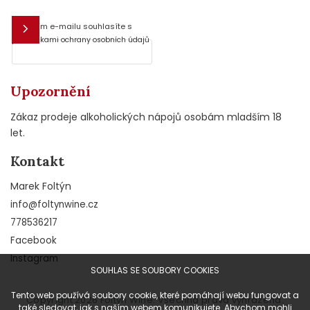
Vložením e-mailu souhlasíte s
E-mail
podmínkami ochrany osobních údajů
Upozornění
Zákaz prodeje alkoholických nápojů osobám mladším 18
let.
Kontakt
Marek Foltýn
info
@
foltynwine.cz
778536217
Facebook
Instagram
SOUHLAS SE SOUBORY COOKIES
Tento web používá soubory cookie, které pomáhají webu fungovat a
Copyright 2026
Foltýn Wine
. Všechna práva vyhrazena.
také sledovat, jak s naším webem komunikujete. Abychom mohli