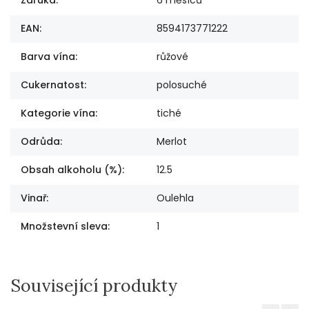
EAN
:
8594173771222
Barva vína
:
růžové
Cukernatost
:
polosuché
Kategorie vína
:
tiché
Odrůda
:
Merlot
Obsah alkoholu (%)
:
12.5
Vinař
:
Oulehla
Množstevní sleva
:
1
Související produkty