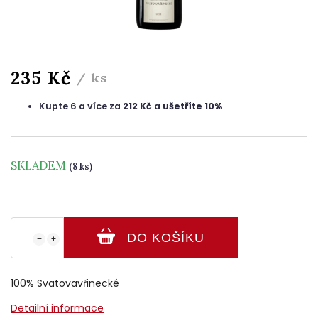
235 Kč
/ ks
Kupte 6 a více za
212 Kč
a
ušetříte 10%
SKLADEM
(8 ks)
DO KOŠÍKU
−
+
100% Svatovavřinecké
Detailní informace