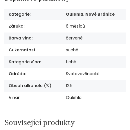
Kategorie
:
Oulehla, Nové Bránice
Záruka
:
6 měsíců
Barva vína
:
červené
Cukernatost
:
suché
Kategorie vína
:
tiché
Odrůda
:
Svatovavřinecké
Obsah alkoholu (%)
:
12.5
Vinař
:
Oulehla
Související produkty