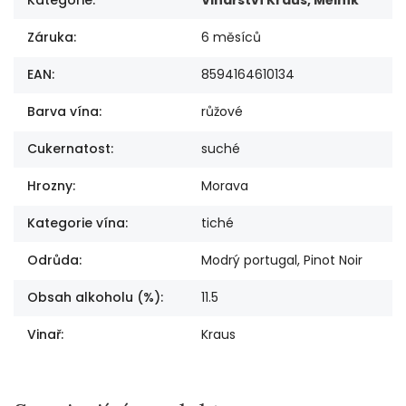
Záruka
:
6 měsíců
EAN
:
8594164610134
Barva vína
:
růžové
Cukernatost
:
suché
Hrozny
:
Morava
Kategorie vína
:
tiché
Odrůda
:
Modrý portugal, Pinot Noir
Obsah alkoholu (%)
:
11.5
Vinař
:
Kraus