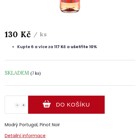
130 Kč
/ ks
Kupte 6 a více za
117 Kč
a
ušetříte 10%
SKLADEM
(7 ks)
DO KOŠÍKU
−
+
Modrý Portugal,
Pinot Noir
Detailní informace